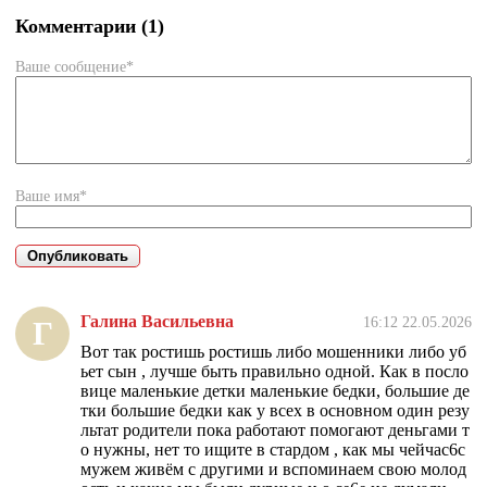
Комментарии (1)
Ваше сообщение*
Ваше имя*
Галина Васильевна
16:12 22.05.2026
Г
Вот так ростишь ростишь либо мошенники либо уб
ьет сын , лучше быть правильно одной. Как в посло
вице маленькие детки маленькие бедки, большие де
тки большие бедки как у всех в основном один резу
льтат родители пока работают помогают деньгами т
о нужны, нет то ищите в стардом , как мы чейчас6с
мужем живём с другими и вспоминаем свою молод