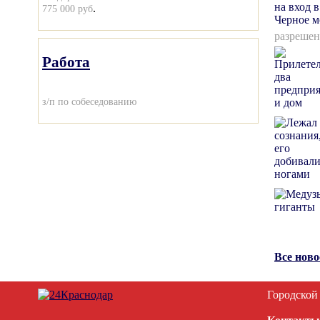
.
775 000 руб
разрешен
Работа
з/п по собеседованию
Все нов
Городской