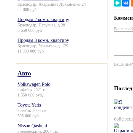
Краснодар, Академика Лукьяненко 24
22 000 руб
Коммент
Продам 2 комн. квартиру
Краснодар, Парусная, д.20
Ваше соо
6 650 000 руб
Продам 3 комн. квартиру
Краснодар, Уральская,д. 129
11 000 000 руб
Ваше имя
Авто
Volkswagen Polo
Послед
лифтбек 2021 г.в.
.
1 550 000 руб
Toyota Yaris
хэтчбэк 2003 г.в.
.
505 000 руб
бойфренд
Nissan Qashqai
внедорожник 2007 г.в.