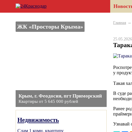
Новост
Главная
ЖК «Просторы Крыма»
25.05.20
Тарак
Роспотре
у продук
Такая ха
В суде р
Крым, г. Феодосия, пгт Приморский
необходи
Квартиры от 5 645 000 рублей
Ранее ро
праймери
Недвижимость
Узнавай 
Сдам 1 комн. квартиру