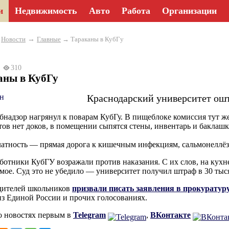
и
Недвижимость
Авто
Работа
Организации
→
→
Новости
Главные
→ Тараканы в КубГу
26
310
аны в КубГу
Краснодарский университет ошт
бнадзор нагрянул к поварам КубГу. В пищеблоке комиссия тут же
тов нет доков, в помещении сыпятся стены, инвентарь и баклашк
латность — прямая дорога к кишечным инфекциям, сальмонеллёзу
аботники КубГУ возражали против наказания. С их слов, на кухне
мое. Суд это не убедило — университет получил штраф в 30 тыс
дителей школьников
призвали писать заявления в прокуратур
з Единой России и прочих голосованиях.
о новостях первым в
Telegram
,
ВКонтакте