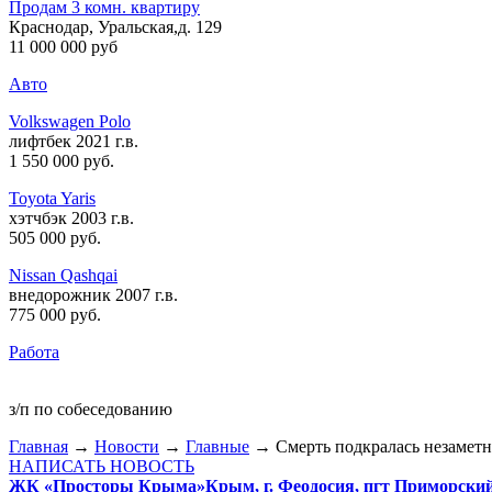
Продам 3 комн. квартиру
Краснодар, Уральская,д. 129
11 000 000 руб
Авто
Volkswagen Polo
лифтбек 2021 г.в.
1 550 000 руб
.
Toyota Yaris
хэтчбэк 2003 г.в.
505 000 руб
.
Nissan Qashqai
внедорожник 2007 г.в.
775 000 руб
.
Работа
з/п по собеседованию
Главная
→
Новости
→
Главные
→ Смерть подкралась незамет
НАПИСАТЬ НОВОСТЬ
ЖК «Просторы Крыма»
Крым, г. Феодосия, пгт Приморски