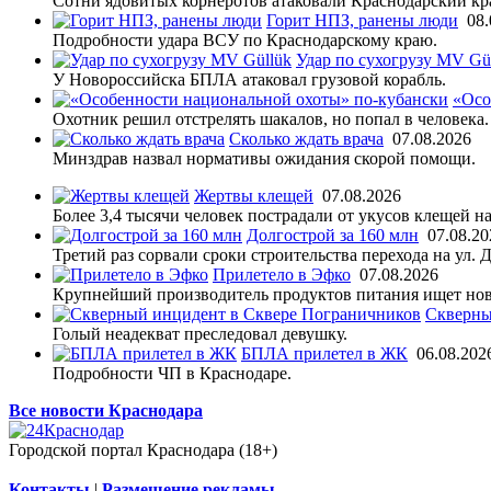
Сотни ядовитых корнеротов атаковали Краснодарский кр
Горит НПЗ, ранены люди
08.
Подробности удара ВСУ по Краснодарскому краю.
Удар по сухогрузу MV Gü
У Новороссийска БПЛА атаковал грузовой корабль.
«Осо
Охотник решил отстрелять шакалов, но попал в человека.
Сколько ждать врача
07.08.2026
Минздрав назвал нормативы ожидания скорой помощи.
Жертвы клещей
07.08.2026
Более 3,4 тысячи человек пострадали от укусов клещей на
Долгострой за 160 млн
07.08.20
Третий раз сорвали сроки строительства перехода на ул. 
Прилетело в Эфко
07.08.2026
Крупнейший производитель продуктов питания ищет нов
Скверны
Голый неадекват преследовал девушку.
БПЛА прилетел в ЖК
06.08.202
Подробности ЧП в Краснодаре.
Все новости Краснодара
Городской портал Краснодара (18+)
Контакты
|
Размещение рекламы