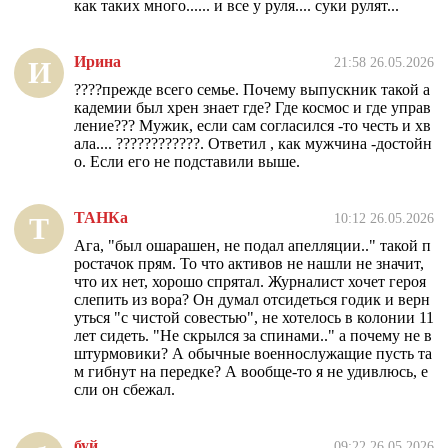
как таких много...... и все у руля.... суки рулят...
Ирина
21:58 26.05.2026
И
????прежде всего семье. Почему выпускник такой а
кадемии был хрен знает где? Где космос и где управ
ление??? Мужик, если сам согласился -то честь и хв
ала.... ????????????. Ответил , как мужчина -достойн
о. Если его не подставили выше.
ТАНКа
10:12 26.05.2026
Т
Ага, "был ошарашен, не подал апелляции.." такой п
ростачок прям. То что активов не нашли не значит,
что их нет, хорошо спрятал. Журналист хочет героя
слепить из вора? Он думал отсидеться годик и верн
уться "с чистой совестью", не хотелось в колонии 11
лет сидеть. "Не скрылся за спинами.." а почему не в
штурмовики? А обычные военнослужащие пусть та
м гибнут на передке? А вообще-то я не удивлюсь, е
сли он сбежал.
буй
09:22 26.05.2026