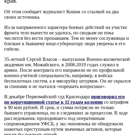
края.
Об этом сообщает журналист Кошик со ссылкой на два
своих источника.
Из-за напряженного характера боевых действий на участке
фронта тело вынести не удалось, по сводкам он пока
числится без вести пропавшим. Тем не менее сослуживцы и
близкие к бывшему вице-губернатору люди уверены в его
гибели.
35-летний Сергей Власов – выпускник Военно-космической
академии им. Можайского, в 2008-2019 годах служил в
армии. После контракта его направили не по профильной
военно-учетной специальности, например, в войска
беспилотных систем, а в мясорубку штурмов. Он не скрылся
за спинами и не пытался «порешать вопросики».
В декабре Первомайский суд Краснодара
приговорил его
по коррупционной статье к 11 годам колонии
со штрафом
в 90 млн рублей. И срок, и сумма потрясли не только
бывшего управленца, но и следивших за процессом. В ходе
расследования, проходившего под оперативным
сопровождением УФСБ, у экс-чиновника не обнаружили
нажитых преступным путем значимых активов, которые
могли бы покрыть штраф.