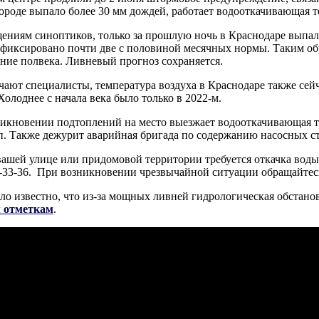
городе выпало более 30 мм дождей, работает водооткачивающая т
ениям синоптиков, только за прошлую ночь в Краснодаре выпал
афиксировано почти две с половиной месячных нормы. Таким об
дние полвека. Ливневый прогноз сохраняется.
чают специалисты, температура воздуха в Краснодаре также сей
Холоднее с начала века было только в 2022-м.
икновении подтоплений на место выезжает водооткачивающая те
. Также дежурит аварийная бригада по содержанию насосных 
вашей улице или придомовой территории требуется откачка воды
4-33-36. При возникновении чрезвычайной ситуации обращайтесь
ало известно, что из-за мощных ливней гидрологическая обстан
 отметкам
.