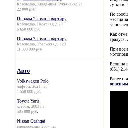
Краснодар, Академика Лукьяненко 24
сутки в 
22 000 руб
По сообщ
Продам 2 комн. квартиру
месяца з
Краснодар, Парусная, д.20
за после
6 650 000 руб
Как отме
Продам 3 комн. квартиру
градуса. 
Краснодар, Уральская,д. 129
При возн
11 000 000 руб
мотопомп
Если на 
(861) 21
Авто
Ранее ст
Volkswagen Polo
опасным
лифтбек 2021 г.в.
.
1 550 000 руб
Toyota Yaris
хэтчбэк 2003 г.в.
.
505 000 руб
Nissan Qashqai
внедорожник 2007 г.в.