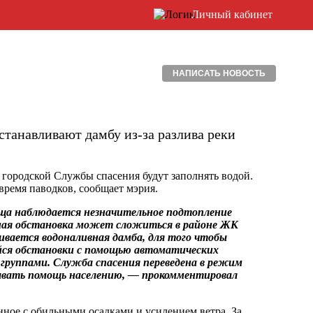
Личный кабинет
НАПИСАТЬ НОВОСТЬ
станавливают дамбу из-за разлива реки
 городской Службы спасения будут заполнять водой.
время паводков, сообщает мэрия.
ища наблюдается незначительное подтопление
жная обстановка может сложиться в районе ЖК
ивается водоналивная дамба, для того чтобы
ся обстановки с помощью автоматических
группами. Служба спасения переведена в режим
зывать помощь населению, — прокомментировал
ное с обильными осадками и усилением ветра. За