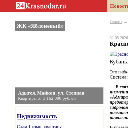
Новост
Главная
ЖК «Яблоневый»
31.05.20
Красно
Кубань
Это гибк
Система 
— В связ
низменн
Адыгея, Майкоп, ул. Степная
«Адмирал
Квартиры от 3 162 000 рублей
предотв
гидроло
повышен
Недвижимость
начальни
Сдам 1 комн. квартиру
В краево