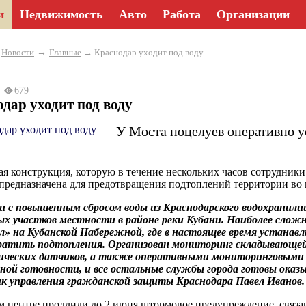
и
Недвижимость
Авто
Работа
Организации
→
→
Новости
Главные
→ Краснодар уходит под воду
26
679
дар уходит под воду
У Моста поцелуев оперативно у
.
ая конструкция, которую в течение нескольких часов сотрудники
предназначена для предотвращения подтоплений территории во 
и с повышенным сбросом воды из Краснодарского водохранил
ых участков местности в районе реки Кубани. Наиболее сло
» на Кубанской Набережной, где в настоящее время устанавл
ратить подтопления. Организован мониторинг складывающей
гических датчиков, а также оперативными мониторинговыми 
ной готовности, и все остальные службы города готовы ока
к управления гражданской защиты Краснодара Павел Иванов.
м центре продлили до 2 июня штормовое предупреждение, связан