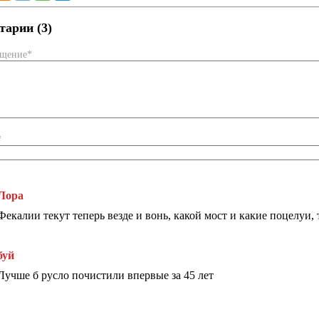
арии (3)
бщение*
*
Лора
Фекалии текут теперь везде и вонь, какой мост и какие поцелуи,
буй
Лучше б русло почистили впервые за 45 лет