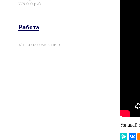
.
775 000 руб
Работа
з/п по собеседованию
Узнавай 