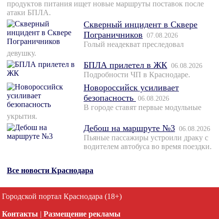
продуктов питания ищет новые маршруты поставок после
атаки БПЛА.
Скверный инцидент в Сквере
Пограничников
07.08.2026
Голый неадекват преследовал
девушку.
БПЛА прилетел в ЖК
06.08.2026
Подробности ЧП в Краснодаре.
Новороссийск усиливает
безопасность
06.08.2026
В городе ставят первые модульные
укрытия.
Дебош на маршруте №3
06.08.2026
Пьяные пассажиры устроили драку с
водителем автобуса во время поездки.
Все новости Краснодара
Городской портал Краснодара (18+)
Контакты
|
Размещение рекламы