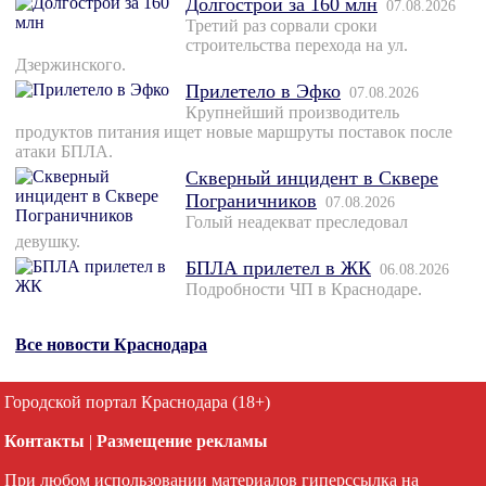
Долгострой за 160 млн
07.08.2026
Третий раз сорвали сроки
строительства перехода на ул.
Дзержинского.
Прилетело в Эфко
07.08.2026
Крупнейший производитель
продуктов питания ищет новые маршруты поставок после
атаки БПЛА.
Скверный инцидент в Сквере
Пограничников
07.08.2026
Голый неадекват преследовал
девушку.
БПЛА прилетел в ЖК
06.08.2026
Подробности ЧП в Краснодаре.
Все новости Краснодара
Городской портал Краснодара (18+)
Контакты
|
Размещение рекламы
При любом использовании материалов гиперссылка на