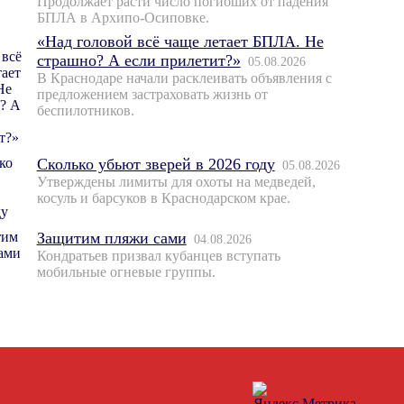
Продолжает расти число погибших от падения
БПЛА в Архипо-Осиповке.
«Над головой всё чаще летает БПЛА. Не
страшно? А если прилетит?»
05.08.2026
В Краснодаре начали расклеивать объявления с
предложением застраховать жизнь от
беспилотников.
Сколько убьют зверей в 2026 году
05.08.2026
Утверждены лимиты для охоты на медведей,
косуль и барсуков в Краснодарском крае.
Защитим пляжи сами
04.08.2026
Кондратьев призвал кубанцев вступать
мобильные огневые группы.