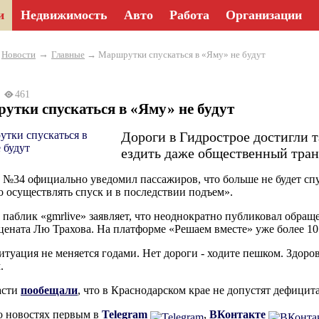
и
Недвижимость
Авто
Работа
Организации
→
→
Новости
Главные
→ Маршрутки спускаться в «Яму» не будут
26
461
тки спускаться в «Яму» не будут
Дороги в Гидрострое достигли т
ездить даже общественный тран
№34 официально уведомил пассажиров, что больше не будет спу
о осуществлять спуск и в последствии подъем».
паблик «gmrlive» заявляет, что неоднократно публиковал обращ
цената Лю Трахова. На платформе «Решаем вместе» уже более 10
итуация не меняется годами. Нет дороги - ходите пешком. Здоро
.
асти
пообещали
, что в Краснодарском крае не допустят дефицит
о новостях первым в
Telegram
,
ВКонтакте