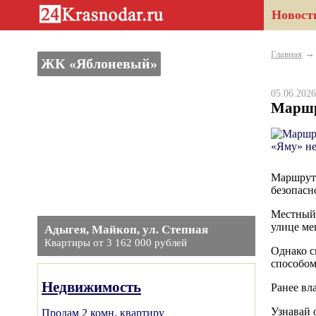
Новост
Главная
ЖК «Яблоневый»
05.06.20
Маршру
Маршрут 
безопасн
Местный 
улице ме
Адыгея, Майкоп, ул. Степная
Квартиры от 3 162 000 рублей
Однако с
способом
Недвижимость
Ранее вл
Узнавай 
Продам 2 комн. квартиру