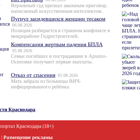
Верховный суд признал законным приговор,
написанный искусственным интеллектом.
Пугнул засидевшихся женщин тесаком
06.08.2026
Полиция разбирается в странном конфликте в
микрорайоне Гидростроителей.
Компенсация жертвам падения БПЛА
05.08.2026
Семьи погибших и пострадавшие в Архипо-
Осиповке получают первые выплаты.
Отказ от спасения
05.08.2026
Мать забрала из больницы ВИЧ-
инфицированного ребёнка.
ости Краснодара
 портал Краснодара (18+)
|
Размещение рекламы