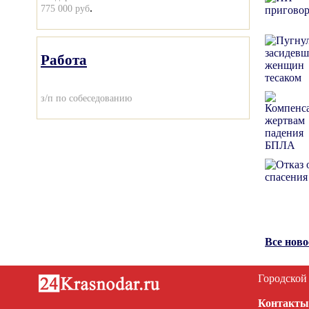
.
775 000 руб
Работа
з/п по собеседованию
Все нов
Городской
Контакты