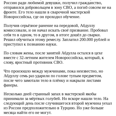
Россию ради любимой девушки, получил гражданство,
отправился добровольцем в зону СВО, а погиб совсем не на
фронте. Его тело нашли в сварочной мастерской
Новороссийска, где он проходил обучение.
Получив серьёзное ранение на передовой, Абдуллу
комиссовали, и он начал искать своё призвание. Пробовал
себя то в одном, то в другом, в итоге дошёл до сварки.
Решил обучиться этому ремеслу. Заплатил 200.000 рублей и
приступил к познанию науки.
По словам жены, после занятий Абдулла остался в цехе
вместе с 32-летним жителем Новороссийска, который, к
слову, яростный противник СВО.
Что произошло между мужчинами, пока неизвестно, но
Абдуллу семь раз ударили по голове тупым предметом,
после чего замотали тело в плёнку и накрыли листами
фанеры.
Несколько дней странный запах в мастерской якобы
принимали за мёртвых голубей. Но вскоре нашли тело. На
следующий день после случившегося второй мужчина уехал
из России предположительно в Турцию. Но уже больше
месяца найти его не могут.