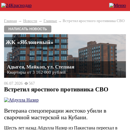
→
→
Главная
Новости
Главные
→ Встретил яростного противника СВО
НАПИСАТЬ НОВОСТЬ
ЖК «Яблоневый»
Адыгея, Майкоп, ул. Степная
Квартиры от 3 162 000 рублей
06.07.2026
567
Встретил яростного противника СВО
Ветерана спецоперации жестоко убили в
сварочной мастерской на Кубани.
Шесть лет назад Абдулла Назир из Пакистана переехал в