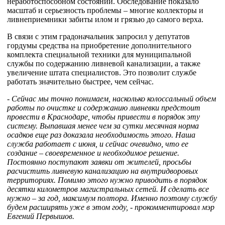
неработоспособном состоянии. Обследование показало
масштаб и серьезность проблемы – многие коллекторы и
ливнеприемники забиты илом и грязью до самого верха.
В связи с этим градоначальник запросил у депутатов
гордумы средства на приобретение дополнительного
комплекта специальной техники для муниципальной
службы по содержанию ливневой канализации, а также
увеличение штата специалистов. Это позволит службе
работать значительно быстрее, чем сейчас.
- Сейчас мы точно понимаем, насколько колоссальный объем
работы по очистке и содержанию ливневки предстоит
провести в Краснодаре, чтобы привести в порядок эту
систему. Выпавшая менее чем за сутки месячная норма
осадков еще раз доказала необходимость этого. Наша
служба работает с июня, и сейчас очевидно, что ее
создание – своевременное и необходимое решение.
Постоянно поступают заявки от жителей, просьбы
расчистить ливневую канализацию на внутридворовых
территориях. Помимо этого нужно приводить в порядок
десятки километров магистральных сетей. И сделать все
нужно – за год, максимум полтора. Именно поэтому службу
будем расширять уже в этом году, - прокомментировал мэр
Евгений Первышов.