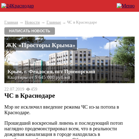
→
→
Главная
Новости
Главные
→ ЧС в Краснодаре
НАПИСАТЬ НОВОСТЬ
ЖК «Просторы Крыма»
Крым, г. Феодосия, пгт Приморский
Квартиры от 5 645 000 рублей
22.07.2019
459
ЧС в Краснодаре
Мэр не исключил введение режима ЧС из-за потопа в
Краснодаре.
Прошедший воскресный ливень и последующий потоп
наглядно продемонстрировал всем, что в реальности
дождевая канализация в городе находилась в