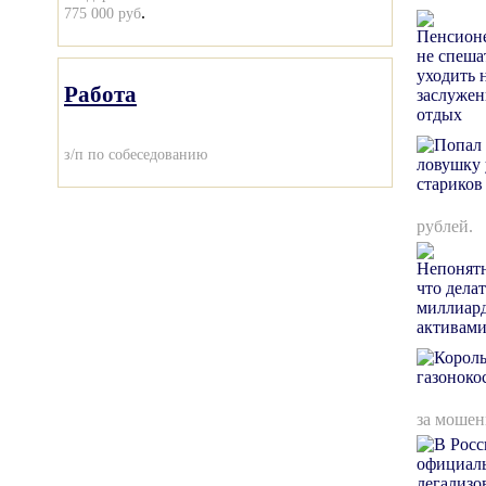
.
775 000 руб
Работа
з/п по собеседованию
рублей.
за мошен