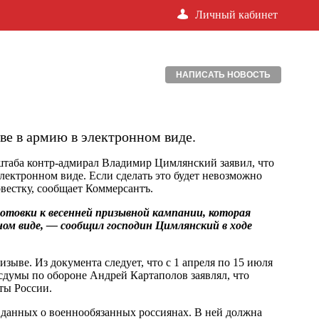
Личный кабинет
НАПИСАТЬ НОВОСТЬ
ыве в армию в электронном виде.
таба контр-адмирал Владимир Цимлянский заявил, что
лектронном виде. Если сделать это будет невозможно
естку, сообщает Коммерсантъ.
отовки к весенней призывной кампании, которая
ном виде, — сообщил господин Цимлянский в ходе
зыве. Из документа следует, что с 1 апреля по 15 июля
осдумы по обороне Андрей Картаполов заявлял, что
ты России.
 данных о военнообязанных россиянах. В ней должна