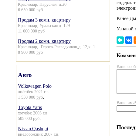
содержат
Краснодар, Парусная, д.20
электрон
6 650 000 руб
Ранее Д
Продам 3 комн. квартиру
Краснодар, Уральская,д. 129
Узнавай 
11 000 000 руб
Продам 2 комн. квартиру
Краснодар, Героев-Разведчиков,д. 12,к. 1
8 900 000 руб
Коммент
Ваше соо
Авто
Volkswagen Polo
лифтбек 2021 г.в.
.
1 550 000 руб
Ваше имя
Toyota Yaris
хэтчбэк 2003 г.в.
.
505 000 руб
Послед
Nissan Qashqai
внедорожник 2007 г.в.