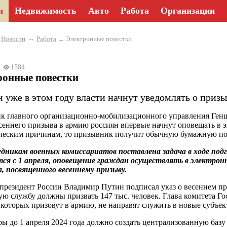
и
Недвижимость
Авто
Работа
Организации
→
→
Новости
Работа
→ Электронные повестки
23
1584
ронные повестки
н уже в этом году власти начнут уведомлять о приз
к главного организационно-мобилизационного управления Генш
есеннего призыва в армию россиян впервые начнут оповещать в э
ческим причинам, то призывник получит обычную бумажную пов
никам военных комиссариатов поставлена задача в ходе подг
ся с 1 апреля, оповещение граждан осуществлять в электрон
, посвященного весеннему призыву.
 президент России Владимир Путин подписал указ о весеннем при
ую службу должны призвать 147 тыс. человек. Глава комитета Г
 которых призовут в армию, не направят служить в новые субъек
 до 1 апреля 2024 года должно создать централизованную базу