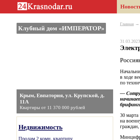
Новост
Главная
Клубный дом «ИМПЕРАТОР»
31.03.20
Элект
Россия
Начальни
в ходе в
по техни
— Сотруд
Крым, Евпатория, ул. Крупской, д.
начинает
11А
брифинга
Квартиры от 11 370 000 рублей
30 марта
на военн
Недвижимость
граждан,
Минцифры
Продам 2 комн. квартиру