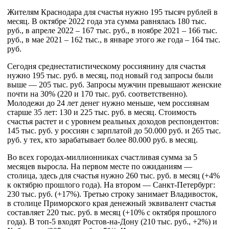
Жителям Краснодара для счастья нужно 195 тысяч рублей в
месяц. В октябре 2022 года эта сумма равнялась 180 тыс.
руб., в апреле 2022 – 167 тыс. руб., в ноябре 2021 – 166 тыс.
руб., в мае 2021 – 162 тыс., в январе этого же года – 164 тыс.
руб.
Сегодня среднестатистическому россиянину для счастья
нужно 195 тыс. руб. в месяц, под новый год запросы были
выше — 205 тыс. руб. Запросы мужчин превышают женские
почти на 30% (220 и 170 тыс. руб. соответственно).
Молодежи до 24 лет денег нужно меньше, чем россиянам
старше 35 лет: 130 и 225 тыс. руб. в месяц. Стоимость
счастья растет и с уровнем реальных доходов респондентов:
145 тыс. руб. у россиян с зарплатой до 50.000 руб. и 265 тыс.
руб. у тех, кто зарабатывает более 80.000 руб. в месяц.
Во всех городах-миллионниках счастливая сумма за 5
месяцев выросла. На первом месте по ожиданиям —
столица, здесь для счастья нужно 260 тыс. руб. в месяц (+4%
к октябрю прошлого года). На втором — Санкт-Петербург:
230 тыс. руб. (+17%). Третью строку занимает Владивосток,
в столице Приморского края денежный эквивалент счастья
составляет 220 тыс. руб. в месяц (+10% с октября прошлого
года). В топ-5 входят Ростов-на-Дону (210 тыс. руб., +2%) и