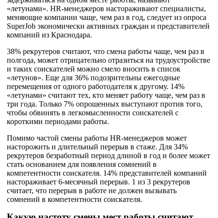
«летунами». HR-менеджеров настораживают специалисты,
меняющие компании чаще, чем раз в год, следует из опроса
SuperJob экономически активных граждан и представителей
компаний из Краснодара.
38% рекрутеров считают, что смена работы чаще, чем раз в
полгода, может отрицательно отразиться на трудоустройстве
и таких соискателей можно смело вносить в список
«летунов». Еще для 36% подозрительны ежегодные
перемещения от одного работодателя к другому. 14%
«летунами» считают тех, кто меняет работу чаще, чем раз в
три года. Только 7% опрошенных выступают против того,
чтобы обвинять в легкомысленности соискателей с
короткими периодами работы.
Помимо частой смены работы HR-менеджеров может
насторожить и длительный перерыв в стаже. Для 34%
рекрутеров безработный период длиной в год и более может
стать основанием для появления сомнений в
компетентности соискателя. 14% представителей компаний
настораживает 6-месячный перерыв. 1 из 3 рекрутеров
считает, что перерыв в работе не должен вызывать
сомнений в компетентности соискателя.
Какую частоту смены мест работы считают