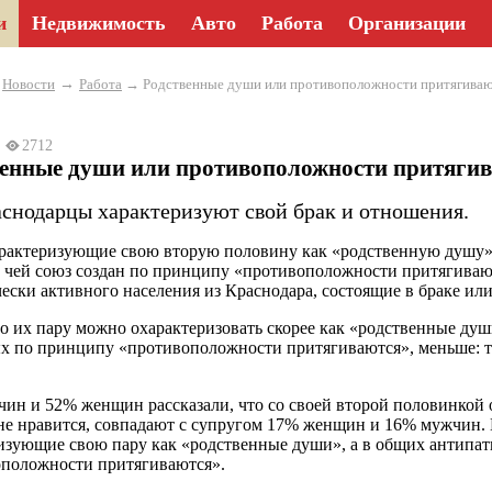
и
Недвижимость
Авто
Работа
Организации
→
→
Новости
Работа
→ Родственные души или противоположности притягиваю
3
2712
венные души или противоположности притяги
аснодарцы характеризуют свой брак и отношения.
рактеризующие свою вторую половину как «родственную душу»
, чей союз создан по принципу «противоположности притягивают
ески активного населения из Краснодара, состоящие в браке ил
то их пару можно охарактеризовать скорее как «родственные д
х по принципу «противоположности притягиваются», меньше: 
ин и 52% женщин рассказали, что со своей второй половинкой о
 не нравится, совпадают с супругом 17% женщин и 16% мужчин.
изующие свою пару как «родственные души», а в общих антипат
положности притягиваются».