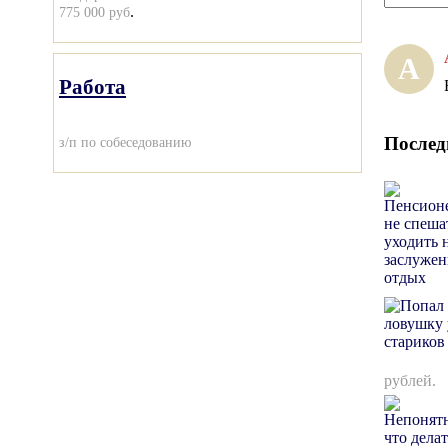
.
775 000 руб
А
Работа
Послед
з/п по собеседованию
рублей.