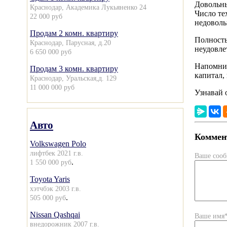
Довольны
Краснодар, Академика Лукьяненко 24
Число те
22 000 руб
недоволь
Продам 2 комн. квартиру
Полность
Краснодар, Парусная, д.20
неудовле
6 650 000 руб
Напомни
Продам 3 комн. квартиру
капитал, 
Краснодар, Уральская,д. 129
11 000 000 руб
Узнавай 
Авто
Коммент
Volkswagen Polo
лифтбек 2021 г.в.
Ваше соо
.
1 550 000 руб
Toyota Yaris
хэтчбэк 2003 г.в.
.
505 000 руб
Nissan Qashqai
Ваше имя
внедорожник 2007 г.в.