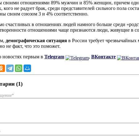
 своими отношениями 89% мужчин и 85% женщин, причем одноз
х, кого не радует брак, среди представителей сильного пола сос
ны своим союзом 3 и 4% соответственно.
ю счастливых в отношениях людей намного больше среди «род
творенности отношениями чаще признаются люди, живущие в с
м,
демографическая ситуация
в России требует чрезвычайных м
но не факт, что это поможет.
о новостях первым в
Telegram
,
ВКонтакте
арии (1)
бщение*
*