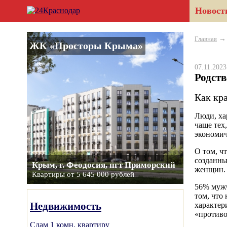
Новост
Главная
ЖК «Просторы Крыма»
07.11.202
Родст
Как кр
Люди, ха
чаще тех
экономич
О том, ч
созданны
Крым, г. Феодосия, пгт Приморский
женщин.
Квартиры от 5 645 000 рублей
56% мужч
том, что
Недвижимость
характер
«противо
Сдам 1 комн. квартиру