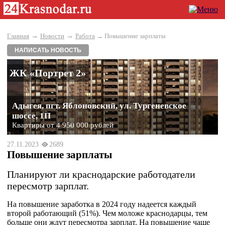
→
→
Главная
Новости
Работа
→ Повышение зарплаты
НАПИСАТЬ НОВОСТЬ
ЖК «Портрет 2»
Адыгея, пгт. Яблоновский, ул. Тургеневское
шоссе, 1П
Квартиры от 4 950 000 рублей
27.11.2023
2689
Повышение зарплаты
Планируют ли краснодарские работодатели
пересмотр зарплат.
На повышение заработка в 2024 году надеется каждый
второй работающий (51%). Чем моложе краснодарцы, тем
больше они ждут пересмотра зарплат. На повышение чаще