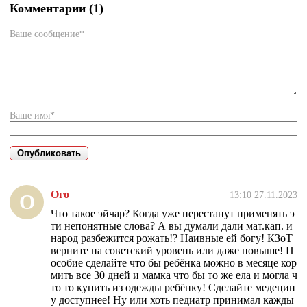
Комментарии (1)
Ваше сообщение*
Ваше имя*
Ого
13:10 27.11.2023
О
Что такое эйчар? Когда уже перестанут применять э
ти непонятные слова? А вы думали дали мат.кап. и
народ разбежится рожать!? Наивные ей богу! КЗоТ
верните на советский уровень или даже повыше! П
особие сделайте что бы ребёнка можно в месяце кор
мить все 30 дней и мамка что бы то же ела и могла ч
то то купить из одежды ребёнку! Сделайте медецин
у доступнее! Ну или хоть педиатр принимал кажды