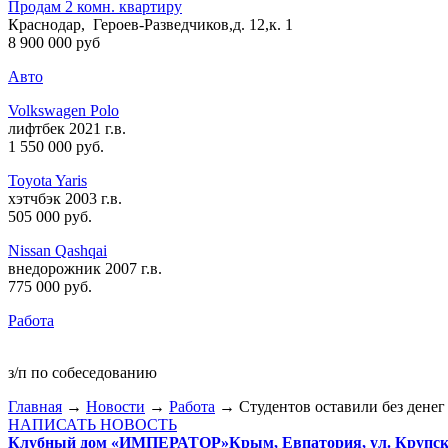
Продам 2 комн. квартиру
Краснодар, Героев-Разведчиков,д. 12,к. 1
8 900 000 руб
Авто
Volkswagen Polo
лифтбек 2021 г.в.
1 550 000 руб
.
Toyota Yaris
хэтчбэк 2003 г.в.
505 000 руб
.
Nissan Qashqai
внедорожник 2007 г.в.
775 000 руб
.
Работа
з/п по собеседованию
Главная
→
Новости
→
Работа
→ Студентов оставили без денег
НАПИСАТЬ НОВОСТЬ
Клубный дом «ИМПЕРАТОР»
Крым, Евпатория, ул. Крупско