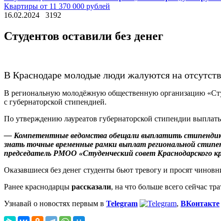
Квартиры от 11 370 000 рублей
16.02.2024
3192
Студентов оставили без денег
В Краснодаре молодые люди жалуются на отсутств
В региональную молодёжную общественную организацию «Студе
с губернаторской стипендией.
По утверждению лауреатов губернаторской стипендии выплаты 
— Компетентные ведомства обещали выплатить стипендию ст
знать точные временные рамки выплат региональной стипен
председатель РМОО «Студенческий совет Краснодарского кр
Оказавшиеся без денег студенты бьют тревогу и просят чинов
Ранее краснодарцы
рассказали
, на что больше всего сейчас тра
Узнавай о новостях первым в
Telegram
,
ВКонтакте