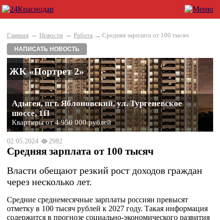
→
→
Главная
Новости
Работа
→ Средняя зарплата от 100 тысяч
НАПИСАТЬ НОВОСТЬ
ЖК «Портрет 2»
Адыгея, пгт. Яблоновский, ул. Тургеневское
шоссе, 1П
Квартиры от 4 950 000 рублей
02.05.2024
2982
Средняя зарплата от 100 тысяч
Власти обещают резкий рост доходов граждан
через несколько лет.
Средние среднемесячные зарплаты россиян превысят
отметку в 100 тысяч рублей к 2027 году. Такая информация
содержится в прогнозе социально-экономического развития