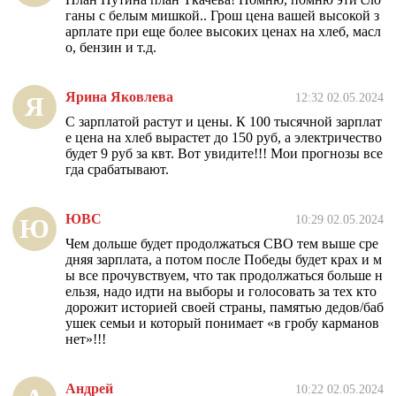
ганы с белым мишкой.. Грош цена вашей высокой з
арплате при еще более высоких ценах на хлеб, масл
о, бензин и т.д.
Ярина Яковлева
12:32 02.05.2024
Я
С зарплатой растут и цены. К 100 тысячной зарплат
е цена на хлеб вырастет до 150 руб, а электричество
будет 9 руб за квт. Вот увидите!!! Мои прогнозы все
гда срабатывают.
ЮВС
10:29 02.05.2024
Ю
Чем дольше будет продолжаться СВО тем выше сре
дняя зарплата, а потом после Победы будет крах и м
ы все прочувствуем, что так продолжаться больше н
ельзя, надо идти на выборы и голосовать за тех кто
дорожит историей своей страны, памятью дедов/баб
ушек семьи и который понимает «в гробу карманов
нет»!!!
Андрей
10:22 02.05.2024