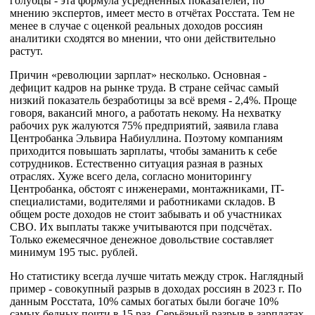
голубцы - эта формула усреднённых показателей, по
мнению экспертов, имеет место в отчётах Росстата. Тем не
менее в случае с оценкой реальных доходов россиян
аналитики сходятся во мнении, что они действительно
растут.
Причин «революции зарплат» несколько. Основная -
дефицит кадров на рынке труда. В стране сейчас самый
низкий показатель безработицы за всё время - 2,4%. Проще
говоря, вакансий много, а работать некому. На нехватку
рабочих рук жалуются 75% предприятий, заявила глава
Центробанка Эльвира Набиуллина. Поэтому компаниям
приходится повышать зарплаты, чтобы заманить к себе
сотрудников. Естественно ситуация разная в разных
отраслях. Хуже всего дела, согласно мониторингу
Центробанка, обстоят с инженерами, монтажниками, IT-
специалистами, водителями и работниками складов. В
общем росте доходов не стоит забывать и об участниках
СВО. Их выплаты также учитываются при подсчётах.
Только ежемесячное денежное довольствие составляет
минимум 195 тыс. рублей.
Но статистику всегда лучше читать между строк. Наглядный
пример - совокупный разрыв в доходах россиян в 2023 г. По
данным Росстата, 10% самых богатых были богаче 10%
самых бедных почти в 15 раз. Серьёзный разрыв в зарплатах