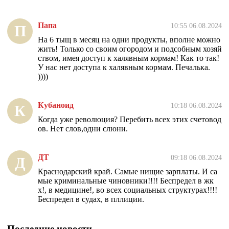
Папа
10:55 06.08.2024
П
На 6 тыщ в месяц на одни продукты, вполне можно
жить! Только со своим огородом и подсобным хозяй
ством, имея доступ к халявным кормам! Как то так!
У нас нет доступа к халявным кормам. Печалька.
))))
Кубаноид
10:18 06.08.2024
К
Когда уже революция? Перебить всех этих счетовод
ов. Нет слов,одни слюни.
ДТ
09:18 06.08.2024
Д
Краснодарский край. Самые нищие зарплаты. И са
мые криминальные чиновники!!!! Беспредел в жк
х!, в медицине!, во всех социальных структурах!!!!
Беспредел в судах, в пллиции.
Последние новости