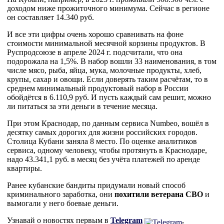
доходом ниже прожиточного минимума. Сейчас в регионе
он составляет 14.340 руб.
И все эти цифры очень хорошо сравнивать на фоне
стоимости минимальной месячной корзины продуктов. В
Руспродсоюзе в апреле 2024 г. подсчитали, что она
подорожала на 1,5%. В набор вошли 33 наименования, в том
числе мясо, рыба, яйца, мука, молочные продукты, хлеб,
крупы, сахар и овощи. Если доверять таким расчётам, то в
среднем минимальный продуктовый набор в России
обойдётся в 6.110,9 руб. И пусть каждый сам решит, можно
ли питаться за эти деньги в течение месяца.
При этом Краснодар, по данным сервиса Numbeo, вошёл в
десятку самых дорогих для жизни российских городов.
Столица Кубани заняла 8 место. По оценке аналитиков
сервиса, одному человеку, чтобы протянуть в Краснодаре,
надо 43.341,1 руб. в месяц без учёта платежей по аренде
квартиры.
Ранее кубанские бандиты придумали новый способ
криминального заработка, они
похитили ветерана СВО
и
вымогали у него боевые деньги.
Узнавай о новостях первым в
Telegram
,