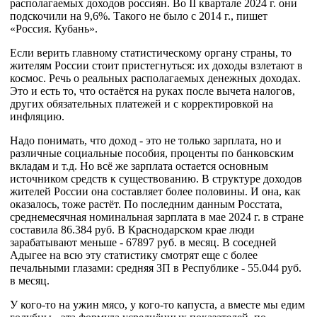
располагаемых доходов россиян. Во II квартале 2024 г. они
подскочили на 9,6%. Такого не было с 2014 г., пишет
«Россия. Кубань».
Если верить главному статистическому органу страны, то
жителям России стоит пристегнуться: их доходы взлетают в
космос. Речь о реальных располагаемых денежных доходах.
Это и есть то, что остаётся на руках после вычета налогов,
других обязательных платежей и с корректировкой на
инфляцию.
Надо понимать, что доход - это не только зарплата, но и
различные социальные пособия, проценты по банковским
вкладам и т.д. Но всё же зарплата остается основным
источником средств к существованию. В структуре доходов
жителей России она составляет более половины. И она, как
оказалось, тоже растёт. По последним данным Росстата,
среднемесячная номинальная зарплата в мае 2024 г. в стране
составила 86.384 руб. В Краснодарском крае люди
зарабатывают меньше - 67897 руб. в месяц. В соседней
Адыгее на всю эту статистику смотрят еще с более
печальными глазами: средняя ЗП в Республике - 55.044 руб.
в месяц.
У кого-то на ужин мясо, у кого-то капуста, а вместе мы едим