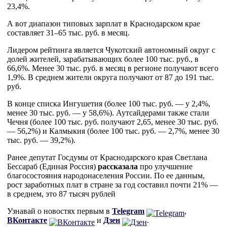
23,4%.
А вот диапазон типовых зарплат в Краснодарском крае
составляет 31–65 тыс. руб. в месяц.
Лидером рейтинга является Чукотский автономный округ с
долей жителей, зарабатывающих более 100 тыс. руб., в
66,6%. Менее 30 тыс. руб. в месяц в регионе получают всего
1,9%. В среднем жители округа получают от 87 до 191 тыс.
руб.
В конце списка Ингушетия (более 100 тыс. руб. — у 2,4%,
менее 30 тыс. руб. — у 58,6%). Аутсайдерами также стали
Чечня (более 100 тыс. руб. получают 2,65, менее 30 тыс. руб.
— 56,2%) и Калмыкия (более 100 тыс. руб. — 2,7%, менее 30
тыс. руб. — 39,2%).
Ранее депутат Госдумы от Краснодарского края Светлана
Бессараб (Единая Россия)
рассказала
про улучшение
благосостояния народонаселения России. По ее данным,
рост заработных плат в стране за год составил почти 21% —
в среднем, это 87 тысяч рублей
Узнавай о новостях первым в
Telegram
,
ВКонтакте
и
Дзен
.