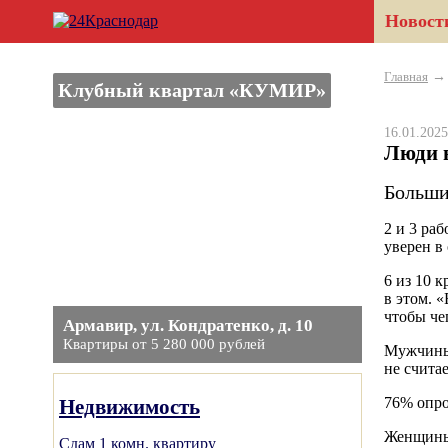
Новост
Главная
Клубный квартал «КУМИР»
16.01.20
Люди 
Больши
2 и 3 ра
уверен в
6 из 10 
в этом. 
чтобы че
Армавир, ул. Кондратенко, д. 10
Квартиры от 5 280 000 рублей
Мужчины 
не счита
76% опро
Недвижимость
Женщины 
Сдам 1 комн. квартиру