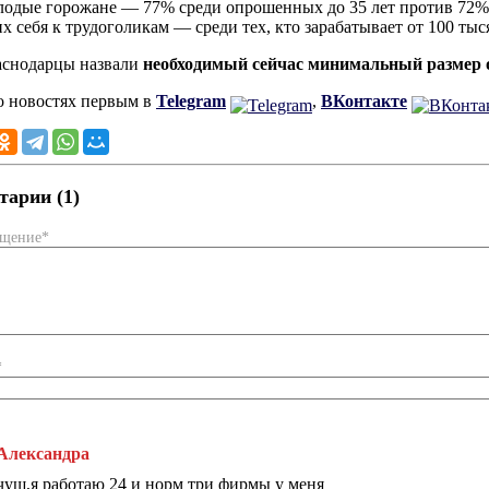
лодые горожане — 77% среди опрошенных до 35 лет против 72% с
х себя к трудоголикам — среди тех, кто зарабатывает от 100 тыс
аснодарцы назвали
необходимый сейчас минимальный размер 
о новостях первым в
Telegram
,
ВКонтакте
арии (1)
бщение*
*
Александра
чущ,я работаю 24 и норм три фирмы у меня