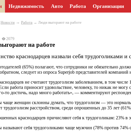
и
Недвижимость
Авто
Работа
Организации
→
→
Новости
Работа
→ Люди выгорают на работе
25
2079
выгорают на работе
нство краснодарцев назвали себя трудоголиками и 
ботодателей (65%) полагают, что сотрудники не обязательно дол
 обратном, следует из опроса Superjob представителей компаний
краснодарцев не считают трудоголизм заболеванием, в том числе 
«Если работа приносит удовольствие, человеку, то никак не могу 
го-то достичь, надо много работать», — комментируют респонде
чаще женщин склонны думать, что трудоголизм — это нормально
ет трудоголизм расстройством, среди опрошенных до 35 лет (61%
шенных краснодарцев причисляют себя к трудоголикам: 23% в э
называют себя трудоголиками чаще мужчин (78% против 74% со