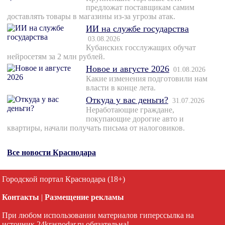
предложат поставщикам самим
доставлять товары в магазины из-за угрозы атак.
ИИ на службе государства
03.08.2026
Кубанских госслужащих обучат
нейросетям за 2 млн рублей.
Новое и августе 2026
01.08.2026
Какие изменения подготовили нам
власти в конце лета.
Откуда у вас деньги?
31.07.2026
Неработающие граждане,
покупающие дорогие авто и
квартиры, начали получать письма от налоговиков.
Все новости Краснодара
Городской портал Краснодара (18+)
Контакты
|
Размещение рекламы
При любом использовании материалов гиперссылка на
источник 24krasnodar.ru обязательна!