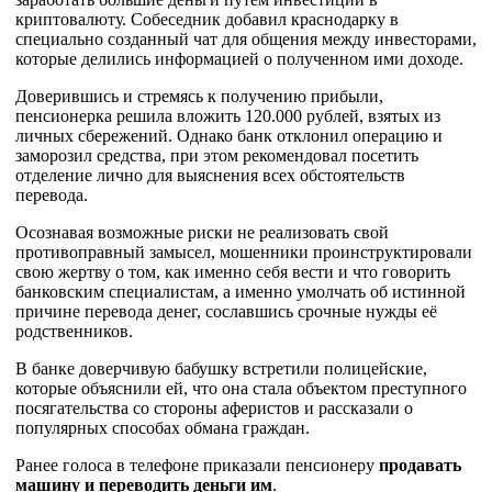
криптовалюту. Собеседник добавил краснодарку в
специально созданный чат для общения между инвесторами,
которые делились информацией о полученном ими доходе.
Доверившись и стремясь к получению прибыли,
пенсионерка решила вложить 120.000 рублей, взятых из
личных сбережений. Однако банк отклонил операцию и
заморозил средства, при этом рекомендовал посетить
отделение лично для выяснения всех обстоятельств
перевода.
Осознавая возможные риски не реализовать свой
противоправный замысел, мошенники проинструктировали
свою жертву о том, как именно себя вести и что говорить
банковским специалистам, а именно умолчать об истинной
причине перевода денег, сославшись срочные нужды её
родственников.
В банке доверчивую бабушку встретили полицейские,
которые объяснили ей, что она стала объектом преступного
посягательства со стороны аферистов и рассказали о
популярных способах обмана граждан.
Ранее голоса в телефоне приказали пенсионеру
продавать
машину и переводить деньги им
.