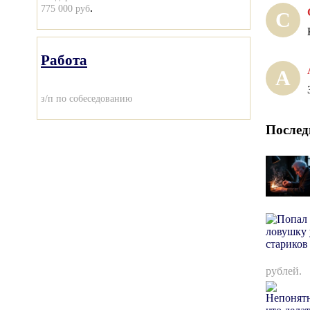
.
775 000 руб
С
Работа
А
з/п по собеседованию
Послед
рублей.