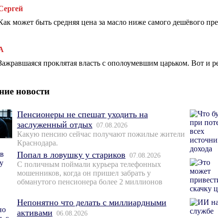
Сергей
Как может быть средняя цена за масло ниже самого дешёвого пр
А
Зажравшаяся проклятая власть с ополоумевшим царьком. Вот и ре
ние новости
Пенсионеры не спешат уходить на
заслуженный отдых
07.08.2026
Какую пенсию сейчас получают пожилые жители
Краснодара.
Попал в ловушку у стариков
07.08.2026
С поличным поймали курьера телефонных
мошенников, когда он пришел забрать у
обманутого пенсионера более 2 миллионов
Непонятно что делать с миллиардными
активами
06.08.2026