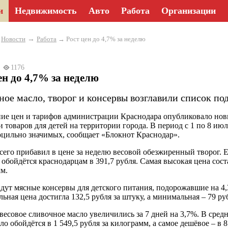
и
Недвижимость
Авто
Работа
Организации
→
→
Новости
Работа
→ Рост цен до 4,7% за неделю
25
1176
ен до 4,7% за неделю
ное масло, творог и консервы возглавили список по
ие цен и тарифов администрации Краснодара опубликовало нов
и товаров для детей на территории города. В период с 1 по 8 и
оцильно значимых, сообщает «Блокнот Краснодар».
сего прибавил в цене за неделю весовой обезжиренный творог. 
 обойдётся краснодарцам в 391,7 рубля. Самая высокая цена соста
м.
дут мясные консервы для детского питания, подорожавшие на 4,3
ьная цена достигла 132,5 рубля за штуку, а минимальная – 79 ру
весовое сливочное масло увеличились за 7 дней на 3,7%. В сред
ло обойдётся в 1 549,5 рубля за килограмм, а самое дешёвое – в 8