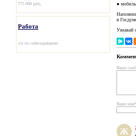
.
775 000 руб
● мобиль
Напомним
в Госдум
Работа
Узнавай 
з/п по собеседованию
Коммент
Ваше соо
Ваше имя
Ж