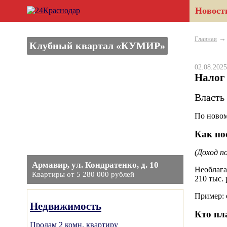
Новост
Главная
Клубный квартал «КУМИР»
02.08.20
Налог
Власть
По новом
Как по
(Доход п
Армавир, ул. Кондратенко, д. 10
Необлага
Квартиры от 5 280 000 рублей
210 тыс. 
Пример: е
Недвижимость
Кто пл
Продам 2 комн. квартиру