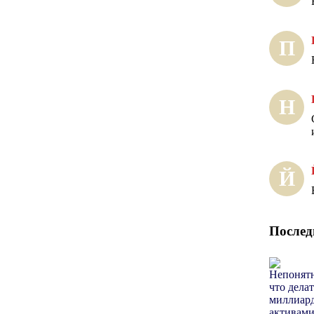
П
Н
Й
Послед