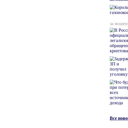
за мошен
Все нов