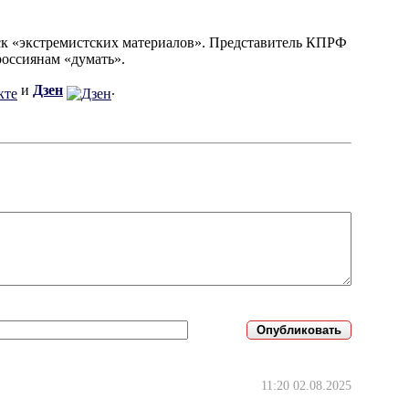
ск «экстремистских материалов». Представитель КПРФ
россиянам «думать».
и
Дзен
.
11:20 02.08.2025