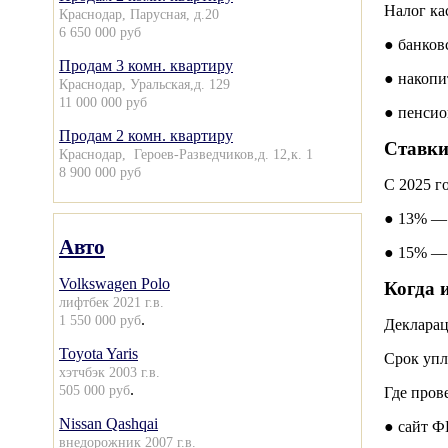
Налог ка
Краснодар, Парусная, д.20
6 650 000 руб
● банков
Продам 3 комн. квартиру
● накопи
Краснодар, Уральская,д. 129
11 000 000 руб
● пенсио
Продам 2 комн. квартиру
Ставки
Краснодар, Героев-Разведчиков,д. 12,к. 1
8 900 000 руб
С 2025 г
● 13% — 
Авто
● 15% — 
Volkswagen Polo
Когда 
лифтбек 2021 г.в.
.
1 550 000 руб
Декларац
Toyota Yaris
Срок упл
хэтчбэк 2003 г.в.
.
505 000 руб
Где пров
Nissan Qashqai
● сайт Ф
внедорожник 2007 г.в.