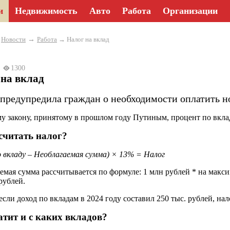
и
Недвижимость
Авто
Работа
Организации
→
→
Новости
Работа
→ Налог на вклад
25
1300
 на вклад
 предупредила граждан о необходимости оплатить н
у закону, принятому в прошлом году Путиным, процент по вклад
считать налог?
о вкладу – Необлагаемая сумма) × 13% = Налог
емая сумма рассчитывается по формуле: 1 млн рублей * на макс
рублей.
сли доход по вкладам в 2024 году составил 250 тыс. рублей, нало
атит и с каких вкладов?