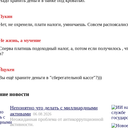
Надо хранить деньги в банке под кроватью.
Пукин
Нет, не охренели, плати налоги, умничаешь. Совсем распоясалис
Не жизнь, а мучение
Сперва платишь подоходный налог, а, потом если получилось , ч
и?
Йцукен
Вы ещё храните деньги в "сберегательной кассе"?)))
ние новости
Непонятно что делать с миллиардными
активами
06.08.2026
Неожиданная проблема от антикоррупционной
активности.