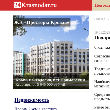
Новост
Главная
ЖК «Просторы Крыма»
19.08.20
Подаро
Скольк
Согласно
готова п
Традицио
предпочи
Крым, г. Феодосия, пгт Приморский
Наиболее
Квартиры от 5 645 000 рублей
магазина
Среди по
предметы
Недвижимость
Ранее бы
Продам 2 комн. квартиру