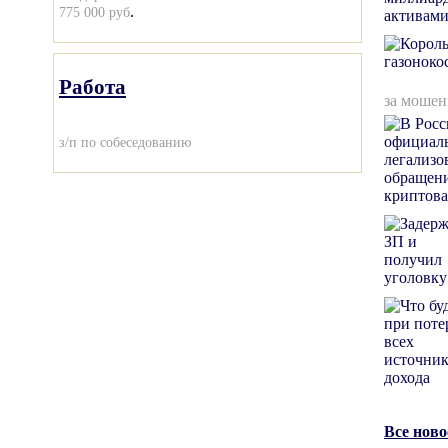
.
775 000 руб
Работа
за мошен
з/п по собеседованию
Все нов