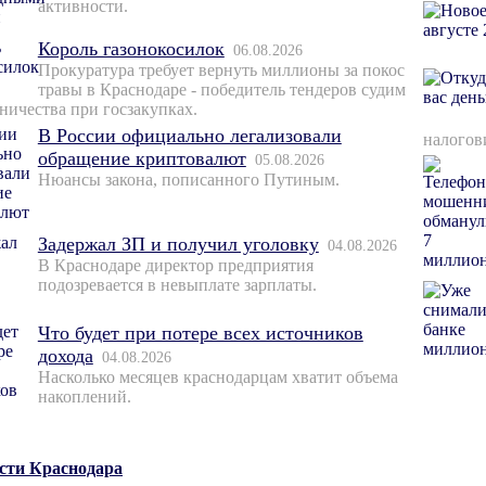
активности.
Король газонокосилок
06.08.2026
Прокуратура требует вернуть миллионы за покос
травы в Краснодаре - победитель тендеров судим
ничества при госзакупках.
В России официально легализовали
налогов
обращение криптовалют
05.08.2026
Нюансы закона, пописанного Путиным.
Задержал ЗП и получил уголовку
04.08.2026
В Краснодаре директор предприятия
подозревается в невыплате зарплаты.
Что будет при потере всех источников
дохода
04.08.2026
Насколько месяцев краснодарцам хватит объема
накоплений.
ости Краснодара