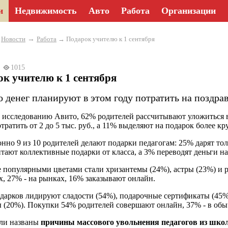
и
Недвижимость
Авто
Работа
Организации
→
→
Новости
Работа
→ Подарок учителю к 1 сентября
25
1015
к учителю к 1 сентября
о денег планируют в этом году потратить на поздра
 исследованию Авито, 62% родителей рассчитывают уложиться в с
отратить от 2 до 5 тыс. руб., а 11% выделяют на подарок более к
нно 9 из 10 родителей делают подарки педагогам: 25% дарят тол
тают коллективные подарки от класса, а 3% переводят деньги на
 популярными цветами стали хризантемы (24%), астры (23%) и
х, 27% - на рынках, 16% заказывают онлайн.
дарков лидируют сладости (54%), подарочные сертификаты (45%),
 (20%). Покупки 54% родителей совершают онлайн, 37% - в обы
ли названы
причины массового увольнения педагогов из шко