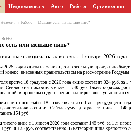
и
Недвижимость
Авто
Работа
Организации
→
→
Новости
Работа
→ Меньше есть или меньше пить?
25
665
е есть или меньше пить?
повышает акцизы на алкоголь с 1 января 2026 года.
ря 2026 года акцизы на основную алкогольную продукцию будут
й кодекс, внесенных правительством на рассмотрение Госдумы.
оля крепче 18 градусов с 2026 года акциз составит 824 руб. за 1
и. Сейчас этот показатель ниже — 740 руб. Таким образом, рост
ованной: в прошлом году значение планировалось установиться на
рии спиртного слабее 18 градусов акциз с 1 января будущего года
 доле этилового спирта. Сейчас сумма для расчета ниже — 148 
тавить 154 руб.
я тихого вина с 1 января 2026 года составит 148 руб. за 1 л, иг
13 руб. и 125 руб. соответственно. В категории пива крепостью д