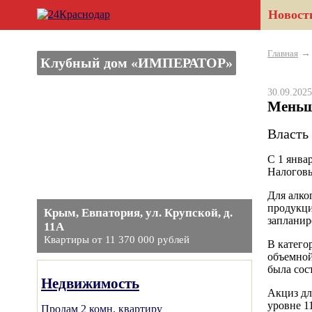
Новост
Главная
Клубный дом «ИМПЕРАТОР»
30.09.20
Меньш
Власть 
С 1 янва
Налоговы
Для алког
продукци
Крым, Евпатория, ул. Крупской, д.
запланир
11А
Квартиры от 11 370 000 рублей
В катего
объемной
была сос
Недвижимость
Акциз дл
уровне 1
Продам 2 комн. квартиру