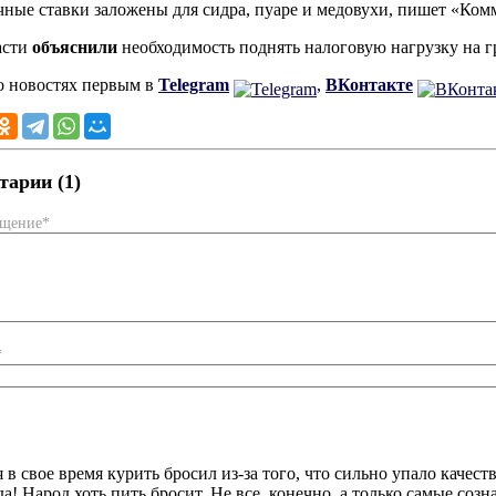
ные ставки заложены для сидра, пуаре и медовухи, пишет «Ком
асти
объяснили
необходимость поднять налоговую нагрузку на г
о новостях первым в
Telegram
,
ВКонтакте
арии (1)
бщение*
*
я в свое время курить бросил из-за того, что сильно упало качес
да! Народ хоть пить бросит. Не все, конечно, а только самые созн