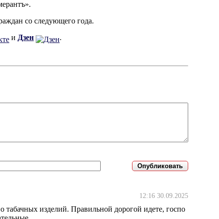
мерантъ».
раждан со следующего года.
и
Дзен
.
12:16 30.09.2025
тво табачных изделий. Правильной дорогой идете, госпо
ательные.