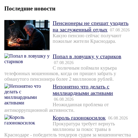
Последние новости
Пенсионеры не спешат уходить
на заслуженный отдых
07.08.2026
Какую пенсию сейчас получают
пожилые жители Краснодара.
Попал в ловушку у стариков
07.08.2026
С поличным поймали курьера
телефонных мошенников, когда он пришел забрать у
обманутого пенсионера более 2 миллионов рублей.
Непонятно что делать с
миллиардными активами
06.08.2026
Неожиданная проблема от
антикоррупционной активности.
Король газонокосилок
06.08.2026
Прокуратура требует вернуть
миллионы за покос травы в
Краснодаре - победитель тендеров судим за мошенничества