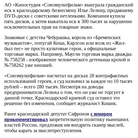
АО «Киностудия «Союзмультфильм» выиграла гражданский
иск к краснодарскому бизнесмену Илье Лелюху, продавшему
DVD-диски с советскими нетленками. Компания купила
пять дисков, а затем выкатила иск в 300 тысяч за нарушение
исключительных прав на товарные знаки.
Знакомые с детства Чебурашка, король из «Бременских
музыкантов», попугай Кеша, Карлсон или волк из «Жил-
был пес» не просто культовые герои, а официальные
торговые марки. Например, Маугли торговая марка дважды:
№ 758258 - изображение человеческого детеныша крохой и
№758262 уже юношей.
«Союзмультфильм» насчитал на дисках 28 контрафактных
использований героев, а суд назначил за каждое по 10 тысяч
рублей – всего 280 тысяч. Несмотря на доводы
предпринимателя Лелюха о том, что он уже не торгует в
данной точке, Краснодарский краевой суд оставил это
решение без изменения, сообщает журналист Кошик.
Ранее краснодарский депутат Сафронов
с юмором
прокомментировал
запретительную политику нынешних
властей России, предложив им внедрить сканер мыслей,
чтобы карать за мыслепреступления.