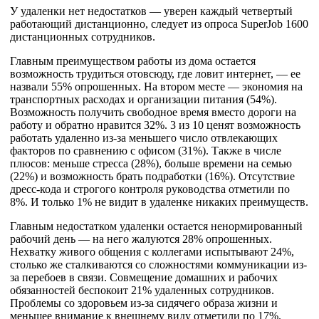
У удаленки нет недостатков — уверен каждый четвертый
работающий дистанционно, следует из опроса SuperJob 1600
дистанционных сотрудников.
Главным преимуществом работы из дома остается
возможность трудиться отовсюду, где ловит интернет, — ее
назвали 55% опрошенных. На втором месте — экономия на
транспортных расходах и организации питания (54%).
Возможность получить свободное время вместо дороги на
работу и обратно нравится 32%. 3 из 10 ценят возможность
работать удаленно из-за меньшего число отвлекающих
факторов по сравнению с офисом (31%). Также в числе
плюсов: меньше стресса (28%), больше времени на семью
(22%) и возможность брать подработки (16%). Отсутствие
дресс-кода и строгого контроля руководства отметили по
8%. И только 1% не видит в удаленке никаких преимуществ.
Главным недостатком удаленки остается ненормированный
рабочий день — на него жалуются 28% опрошенных.
Нехватку живого общения с коллегами испытывают 24%,
столько же сталкиваются со сложностями коммуникации из-
за перебоев в связи. Совмещение домашних и рабочих
обязанностей беспокоит 21% удаленных сотрудников.
Проблемы со здоровьем из-за сидячего образа жизни и
меньшее внимание к внешнему виду отметили по 17%.