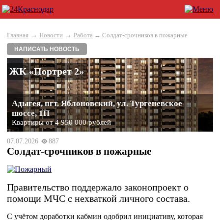
→
→
Главная
Новости
Работа
→ Солдат-срочников в пожарные
НАПИСАТЬ НОВОСТЬ
ЖК «Портрет 2»
Адыгея, пгт. Яблоновский, ул. Тургеневское
шоссе, 1П
Квартиры от 4 950 000 рублей
07.07.2026
887
Солдат-срочников в пожарные
Правительство поддержало законопроект о
помощи МЧС с нехваткой личного состава.
С учётом доработки кабмин одобрил инициативу, которая