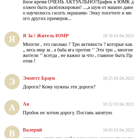
йное время ОЧЕНЬ АКТУАЛЬНО!Трафик в ЮМК д
олжен быть разблокирован! ...,а шум от машин давн
о научилиссь гасить экранами- Энку посетите и мн
ого других примеров...
Я За ! Житель ЮМР
18:30 03.04.2023
Я
Многие , это сколько ? Три активиста ? которые как
,, весь мир за , а баба яга против ‘’ Эти три ,, многие
жители ‘’ всегда , не важно за что , главное быть Пр
отив !
Эмметт Браун
18:25 03.04.2023
Э
Дороги? Кому нужны эти дороги?
Ая
18:22 03.04.2023
А
Пробок не хотим дорогу. Поставь запятую
Валерий
18:03 03.04.2023
В