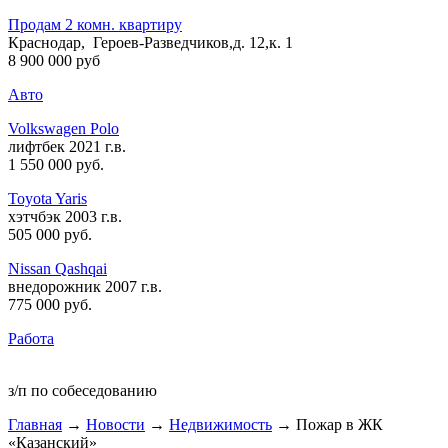
Продам 2 комн. квартиру
Краснодар, Героев-Разведчиков,д. 12,к. 1
8 900 000 руб
Авто
Volkswagen Polo
лифтбек 2021 г.в.
1 550 000 руб
.
Toyota Yaris
хэтчбэк 2003 г.в.
505 000 руб
.
Nissan Qashqai
внедорожник 2007 г.в.
775 000 руб
.
Работа
з/п по собеседованию
Главная
→
Новости
→
Недвижимость
→ Пожар в ЖК
«Казанский»