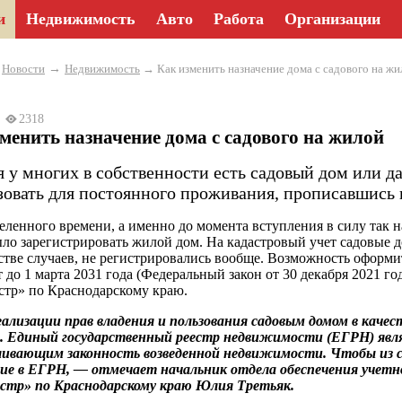
и
Недвижимость
Авто
Работа
Организации
→
→
Новости
Недвижимость
→ Как изменить назначение дома с садового на жи
23
2318
менить назначение дома с садового на жилой
я у многих в собственности есть садовый дом или д
зовать для постоянного проживания, прописавшись 
еленного времени, а именно до момента вступления в силу так 
ыло зарегистрировать жилой дом. На кадастровый учет садовые д
тве случаев, не регистрировались вообще. Возможность оформ
т до 1 марта 2031 года (Федеральный закон от 30 декабря 2021
стр» по Краснодарскому краю.
ализации прав владения и пользования садовым домом в каче
. Единый государственный реестр недвижимости (ЕГРН) явл
ливающим законность возведенной недвижимости. Чтобы из с
ние в ЕГРН, — отмечает начальник отдела обеспечения уче
астр» по Краснодарскому краю Юлия Третьяк.