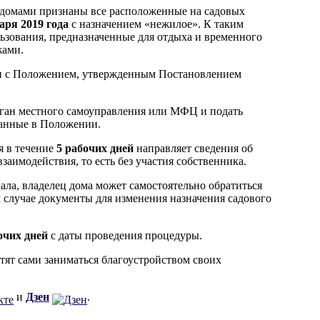
 домами признаны все расположенные на садовых
аря 2019 года
с назначением «нежилое». К таким
ьзования, предназначенные для отдыха и временного
жами.
ии с Положением, утвержденным Постановлением
рган местного самоуправления или МФЦ и подать
занные в Положении.
я в течение
5 рабочих дней
направляет сведения об
заимодействия, то есть без участия собственника.
ала, владелец дома может самостоятельно обратиться
 случае документы для изменения назначения садового
очих дней
с даты проведения процедуры.
отят сами заниматься благоустройством своих
и
Дзен
.