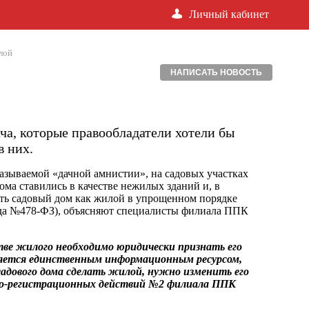
Личный кабинет
лой
НАПИСАТЬ НОВОСТЬ
ача, которые правообладатели хотели бы
в них.
называемой «дачной амнистии», на садовых участках
ома ставились в качестве нежилых зданий и, в
ить садовый дом как жилой в упрощенном порядке
 года №478-ФЗ), объясняют специалисты филиала ППК
стве жилого необходимо юридически признать его
яется единственным информационным ресурсом,
адового дома сделать жилой, нужно изменить его
тно-регистрационных действий №2 филиала ППК