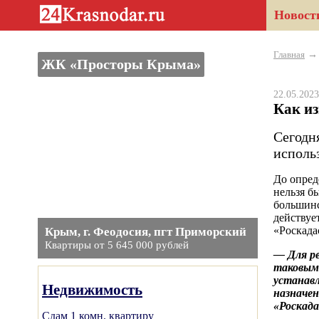
Новост
Главная
ЖК «Просторы Крыма»
22.05.20
Как из
Сегодн
исполь
До опред
нельзя б
большинс
действуе
«Роскада
Крым, г. Феодосия, пгт Приморский
Квартиры от 5 645 000 рублей
— Для ре
таковым
устанав
Недвижимость
назначе
«Роскад
Сдам 1 комн. квартиру