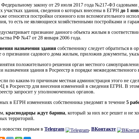
 Федеральному закону от 29 июля 2017 года №217-ФЗ садовыми
х участках здания, сведения о которых внесены в ЕГРН
до
1 янв
кже относятся постройки сезонного или вспомогательного испол
ия, то есть не являющиеся хозяйственными постройками и гара
едусматривает признание данного объекта жилым в соответств
ьства РФ №47 от 28 января 2006 года.
нения назначения здания
собственнику следует обратиться в о
е о признании садового дома жилым, приложив документы, ука
инятия положительного решения орган местного самоуправлени
и назначения здания в Росреестр в порядке межведомственного в
если по каким-то причинам местная администрация этого не сдел
Ц в Росреестр для внесения изменений в сведения ЕГРН. В этом
реестр запросит у уполномоченных органов.
ных в ЕГРН изменениях собственника уведомят в течение
5 раб
м,
краснодарцы ждут барина
, который за них все решит и не х
ых территорий.
о новостях первым в
Telegram
,
ВКонтакте