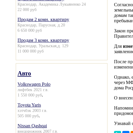
Краснодар, Академика Лукьяненко 24
Согласно
22 000 руб
земельны
домам та
Продам 2 комн. квартиру
пребыван
Краснодар, Парусная, д.20
6 650 000 руб
Закон пр
Правител
Продам 3 комн. квартиру
Краснодар, Уральская,д. 129
Для
изме
11 000 000 руб
заявлени
После пр
изменени
Авто
Однако, 
через МФ
Volkswagen Polo
дома Рос
лифтбек 2021 г.в.
.
1 550 000 руб
О внесен
Toyota Yaris
Напомни
хэтчбэк 2003 г.в.
придомов
.
505 000 руб
Узнавай 
Nissan Qashqai
внедорожник 2007 г.в.