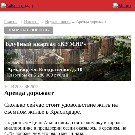
→
→
Главная
Новости
Недвижимость
→ Аренда дорожает
НАПИСАТЬ НОВОСТЬ
Клубный квартал «КУМИР»
Армавир, ул. Кондратенко, д. 10
Квартиры от 5 280 000 рублей
16.08.2023
2613
Аренда дорожает
Сколько сейчас стоит удовольствие жить на
съемном жилье в Краснодаре.
По данным «Циан.Аналитики», снять однушку в городе-
миллионнике в преддверии осени оказалось, в среднем, на
4,7% дороже, чем это было месяц назад.