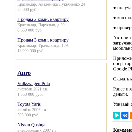
Краснодар, Академика Лукьяненко 24
● получа
22 000 руб
● контро
Продам 2 комн. квартиру
Краснодар, Парусная, д.20
● провер
6 650 000 руб
Авторизо
Продам 3 комн. квартиру
загружаю
Краснодар, Уральская,д. 129
мобильно
11 000 000 руб
Приложен
оператор
Google Pl
Авто
Скачать 
Volkswagen Polo
Ранее пр
лифтбек 2021 г.в.
.
деньги.
1 550 000 руб
Toyota Yaris
Узнавай 
хэтчбэк 2003 г.в.
.
505 000 руб
Nissan Qashqai
Коммент
внедорожник 2007 г.в.