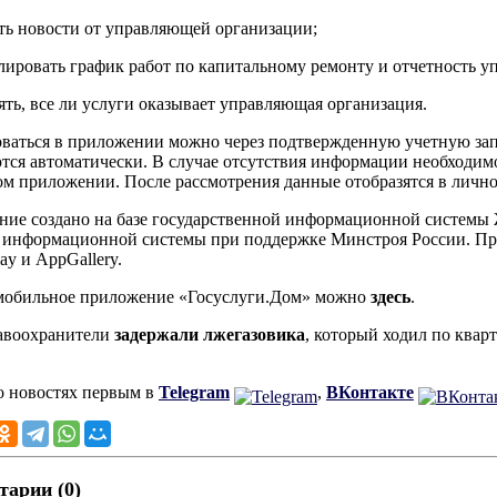
ть новости от управляющей организации;
лировать график работ по капитальному ремонту и отчетность 
ять, все ли услуги оказывает управляющая организация.
ваться в приложении можно через подтвержденную учетную запи
тся автоматически. В случае отсутствия информации необходимо
м приложении. После рассмотрения данные отобразятся в лично
ие создано на базе государственной информационной систем
 информационной системы при поддержке Минстроя России. Прил
ay и AppGallery.
мобильное приложение «Госуслуги.Дом» можно
здесь
.
авоохранители
задержали лжегазовика
, который ходил по квар
о новостях первым в
Telegram
,
ВКонтакте
арии (0)