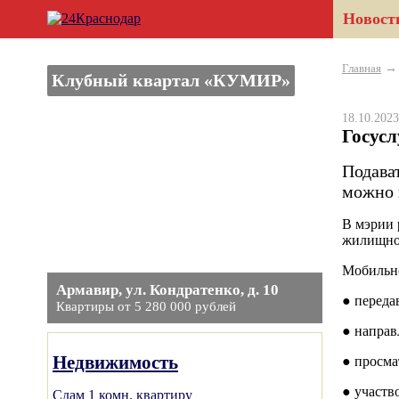
Новост
Главная
Клубный квартал «КУМИР»
18.10.20
Госус
Подава
можно 
В мэрии 
жилищно-
Мобильно
Армавир, ул. Кондратенко, д. 10
● переда
Квартиры от 5 280 000 рублей
● направ
Недвижимость
● просма
● участв
Сдам 1 комн. квартиру