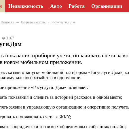
и
Недвижимость
Авто
Работа
Организации
→
→
Новости
Недвижимость
→ Госуслуги.Дом
23
3167
луги.Дом
ть показания приборов учета, оплачивать счета за 
в новом мобильном приложении.
рассказали о запуске мобильной платформы «Госуслуги.Дом», кот
коммунального хозяйства в одном окне.
е приложение «Госуслуги. Дом» позволяет:
вать показания и следить за историей расходов в одном месте;
лять заявки в управляющую организацию и оперативно получать
тривать и оплачивать счета за ЖКУ;
овать в юридически значимых общедомовых собраниях онлайн;