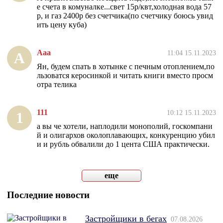
е счета в комуналке...свет 15р/квт,холодная вода 57
р, и газ 2400р без счетчика(по счетчику боюсь увид
ить цену куба)
Ааа
11:04 15.11.2023
А
Ян, будем спать в хотынке с печным отоплением,по
льзоватся керосинкой и читать книги вместо просм
отра телика
111
10:12 15.11.2023
1
а вы че хотели, наплодили монополий, госкомпани
й и олигархов околоплавающих, конкуренцию убил
и и рубль обвалили до 1 цента США практически.
еще
Последние новости
Застройщики в бегах
07.08.2026