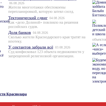
06.08.2026
Жители многоэтажки обеспокоены
перепланировкой, которую затеял сосед.
Тектонический сдвиг
04.08.2026
Как «дело Долиной» повлияло на решения
российских судов.
Доля банков
04.08.2026
Сколько жители Краснодарского края тратят на
объекто
ипотеку.
У сектантов забрали всё
03.08.2026
Суд конфисковал 123 объекта недвижимости у
запрещенной религиозной организации.
ости Краснодара