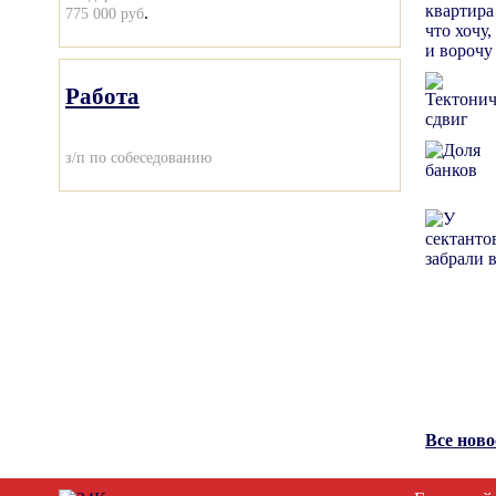
.
775 000 руб
Работа
з/п по собеседованию
Все нов