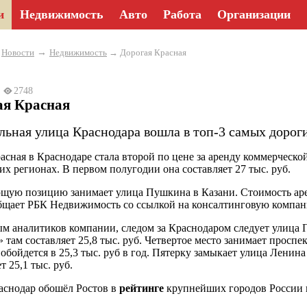
и
Недвижимость
Авто
Работа
Организации
→
→
Новости
Недвижимость
→ Дорогая Красная
3
2748
ая Красная
льная улица Краснодара вошла в топ-3 самых дорог
асная в Краснодаре стала второй по цене за аренду коммерческо
их регионах. В первом полугодии она составляет 27 тыс. руб.
ую позицию занимает улица Пушкина в Казани. Стоимость арены
бщает РБК Недвижимость со ссылкой на консалтинговую компа
м аналитиков компании, следом за Краснодаром следует улица 
» там составляет 25,8 тыс. руб. Четвертое место занимает проспе
обойдется в 25,3 тыс. руб в год. Пятерку замыкает улица Лени
т 25,1 тыс. руб.
аснодар обошёл Ростов в
рейтинге
крупнейших городов России п