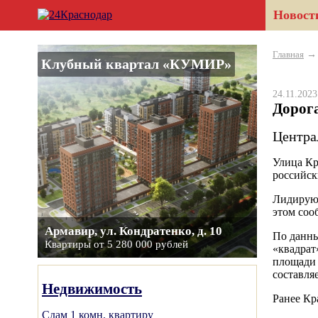
Новост
Главная
Клубный квартал «КУМИР»
24.11.202
Дорог
Центра
Улица Кр
российск
Лидирующ
этом соо
Армавир, ул. Кондратенко, д. 10
По данны
Квартиры от 5 280 000 рублей
«квадрат
площади 
составляе
Недвижимость
Ранее Кр
Сдам 1 комн. квартиру