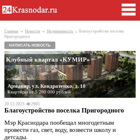
→
→
Главная
Новости
Недвижимость
→ Благоустройство поселка
Пригородного
НАПИСАТЬ НОВОСТЬ
Клубный квартал «КУМИР»
Армавир, ул. Кондратенко, д. 10
Квартиры от 5 280 000 рублей
20.12.2023
2965
Благоустройство поселка Пригородного
Мэр Краснодара пообещал многодетным
провести газ, свет, воду, возвести школу и
детсады.