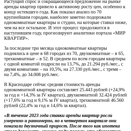
Растущий спрос и сокращающееся предложение на рынке
аренды квартир привело к активному росту цен, особенно к
концу истекшего года. Как показал анализ по 70
крупнейшим городам, наиболее заметно подорожали
однокомнатные квартиры и студии, на которые ставки ниже,
чем на все остальное. И этот процесс продолжится в
наступившем году, прогнозируют аналитики портала «МИР
КВАРТИР».
За последние три месяца однокомнатные квартиры
поднялись в цене в 68 городах из 70, двухкомнатные – в 65,
трехкомнатные – в 52. В среднем по всем городам квартиры
с одной комнатой подросли на 13,7%, до 21.294 руб./мес., с
двумя комнатами – на 10,5%, на 27.330 руб./мес., с тремя –
на 7,4%, до 34.008 руб./мес.
В Краснодаре сейчас средняя стоимость аренды
однокомнатной квартиры составляет 25.443 рублей (+24,9%
за год и +14,3% за IV квартал), двухкомнатной 32.424 рублей
(+17,6% за год и 9,1% за IV квартал), трехкомнатной 46.560
рублей (22,4% за год и 14,6% за квартал).
«В течение 2023 года ставки аренды квартир росли
умеренно и равномерно, но в четвертом квартале они
показали двузначный прирост. После того как ипотека