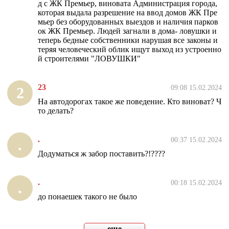
д с ЖК Премьер, виновата Администрация города,
которая выдала разрешение на ввод домов ЖК Пре
мьер без оборудованных выездов и наличия парков
ок ЖК Премьер. Людей загнали в дома- ловушки и
теперь бедные собственники нарушая все законы и
теряя человеческий облик ищут выход из устроенно
й строителями "ЛОВУШКИ"
23
09:08 15.02.2024
2
На автодорогах такое же поведение. Кто виноват? Ч
то делать?
.
00:37 15.02.2024
.
Додуматься ж забор поставить?!????
.
00:18 15.02.2024
.
до понаешек такого не было
еще