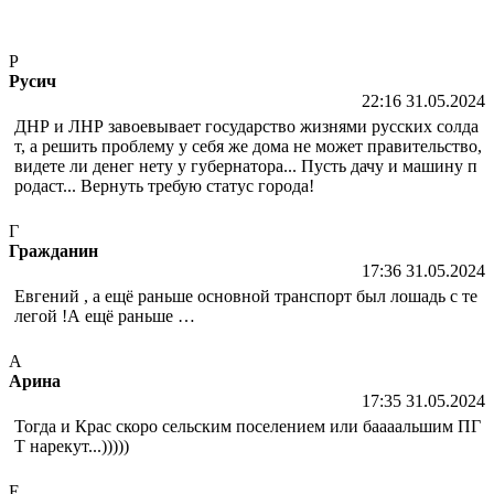
Р
Русич
22:16 31.05.2024
ДНР и ЛНР завоевывает государство жизнями русских солда
т, а решить проблему у себя же дома не может правительство,
видете ли денег нету у губернатора... Пусть дачу и машину п
родаст... Вернуть требую статус города!
Г
Гражданин
17:36 31.05.2024
Евгений , а ещё раньше основной транспорт был лошадь с те
легой !А ещё раньше …
А
Арина
17:35 31.05.2024
Тогда и Крас скоро сельским поселением или баааальшим ПГ
Т нарекут...)))))
Е