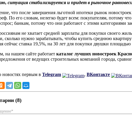
ю, ситуация стабилизируется и придет в рыночное равновесие
ение, что после завершения льготной ипотеки рынок новостроек б
реф. По его словам, нелегко будет всем: покупателям, потому чт
 спрос; банкам, потому что они работают с этими категориями з
россиянам не хватает средней зарплаты для покупки своего жил
и, сколько нужно зарабатывать, чтобы купить среднюю квартиру 
ая сейчас ставка 19,5%, на 30 лет для покупки двушки площадью 
, на нашем сайте работает
каталог лучших новостроек Красн
предложения от ведущих строительных компаний города, сравнит
о новостях первым в
Telegram
,
ВКонтакте
арии (8)
бщение*