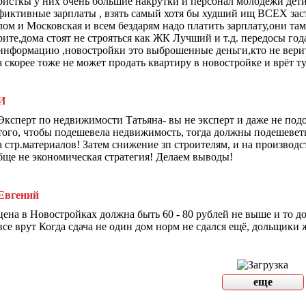
ристкы у них очень большие накрутки и персонал молодёжи дет
фиктивные зарплаты , взять самый хотя бы худший ищ ВСЕХ зас
лом и Московская и всем бездарям надо платить зарплату,они та
рите,дома стоят не строяться как ЖК Лучший и т.д. передосы го
информацию ,новостройки это выброшенные деньги,кто не вери
а скорее тоже не может продать квартиру в новостройке и врёт т
И
Эксперт по недвижимости Татьяна- вы не эксперт и даже не под
того, чтобы подешевела недвижимость, тогда должны подешеветь
а стр.материалов! Затем снижение зп строителям, и на производст
бще не экономическая стратегия! Делаем выводы!
Евгений
цена в Новостройках должна быть 60 - 80 рублей не выше и то д
все врут Когда сдача не один дом норм не сдался ещё, дольщики
еще