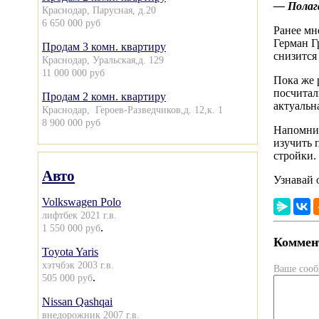
— Полага
Краснодар, Парусная, д.20
6 650 000 руб
Ранее мн
Герман Г
Продам 3 комн. квартиру
снизится
Краснодар, Уральская,д. 129
11 000 000 руб
Пока же 
посчитал
Продам 2 комн. квартиру
актуальн
Краснодар, Героев-Разведчиков,д. 12,к. 1
8 900 000 руб
Напомним
изучить 
стройки.
Авто
Узнавай 
Volkswagen Polo
лифтбек 2021 г.в.
.
1 550 000 руб
Коммент
Toyota Yaris
хэтчбэк 2003 г.в.
Ваше соо
.
505 000 руб
Nissan Qashqai
внедорожник 2007 г.в.