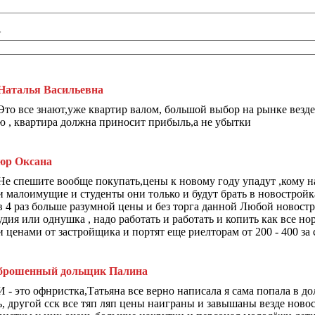
*
Наталья Васильевна
Это все знают,уже квартир валом, большой выбор на рынке везде 
ю , квартира должна приносит прибыль,а не убытки
юр Оксана
Не спешите вообще покупать,цены к новому году упадут ,кому над
и малоимущие и студенты они только и будут брать в новостройк
в 4 раз больше разумной цены и без торга данной Любой новостро
удия или однушка , надо работать и работать и копить как все н
и ценами от застройщика и портят еще риелторам от 200 - 400 за 
брошенный дольщик Палина
И - это офнристка,Татьяна все верно написала я сама попала в д
ь, другой сск все тяп ляп цены наиграны и завышаны везде ново