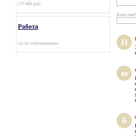
.
775 000 руб
Ваше имя
Работа
Н
з/п по собеседованию
ю
б