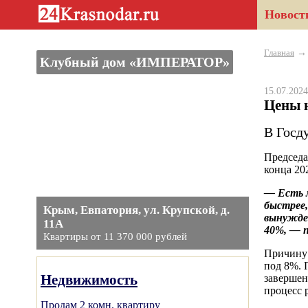
Новост
Главная
Клубный дом «ИМПЕРАТОР»
15.07.20
Цены 
В Госд
Председа
конца 20
— Есть м
быстрее
Крым, Евпатория, ул. Крупской, д.
вынужден
11А
40%, — п
Квартиры от 11 370 000 рублей
Причину 
под 8%. 
Недвижимость
завершен
процесс 
Продам 2 комн. квартиру