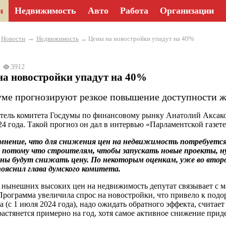
и
Недвижимость
Авто
Работа
Организации
→
→
Новости
Недвижимость
→ Цены на новостройки упадут на 40%
24
3912
на новостройки упадут на 40%
уме прогнозируют резкое повышение доступности ж
тель комитета Госдумы по финансовому рынку Анатолий Аксако
24 года. Такой прогноз он дал в интервью «Парламентской газете
нение, что для снижения цен на недвижимость потребуется 
, потому что строителям, чтобы запускать новые проекты, 
ы будут снижать цену. По некоторым оценкам, уже во второ
ояснил глава думского комитета.
нынешних высоких цен на недвижимость депутат связывает с 
Программа увеличила спрос на новостройки, что привело к под
а (с 1 июля 2024 года), надо ожидать обратного эффекта, считае
растянется примерно на год, хотя самое активное снижение приде