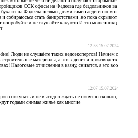
ишек которые не чего не делают а получают огоромные
тройщиков ССК офисы на Фадеева где бездельников ва
м бухают на Фадеева целями днями сами саеди и посмот
да и собираюсься стать банкротствами ,но пока скрывют
т попробуйте и не слушайте какуюто И это мошенникц
ут
12:58 15.07.2024
обие! Люди не слушайте таких недоэкспертов! Начнем с
 строительные материалы, а это заденет и производств
вах! Налоговые отчисления в казну, снизятся, а это воо
12:07 15.07.2024
орого покупать и не выгодно ждать не понятно сколько,
 ждут годами снимая жильё как многие