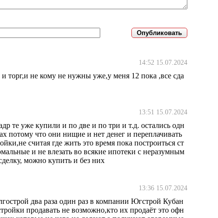
14:52 15.07.2024
и торг,и не кому не нужны уже,у меня 12 пока ,все сда
13:51 15.07.2024
р те уже купили и по две и по три и т.д. остались одн
ах потому что они нищие и нет денег и переплачивать
йки,не считая где жить это время пока построиться ст
ормальные и не влезать во всякие ипотеки с неразумным
сделку, можно купить и без них
13:36 15.07.2024
олгострой два раза один раз в компании Югстрой Кубан
стройки продавать не возможно,кто их продаёт это офн