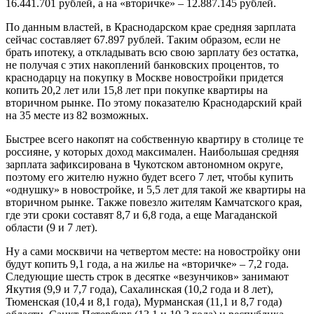
16.441.701 рублей, а на «вторичке» – 12.887.145 рублей.
По данным властей, в Краснодарском крае средняя зарплата
сейчас составляет 67.897 рублей. Таким образом, если не
брать ипотеку, а откладывать всю свою зарплату без остатка,
не получая с этих накоплений банковских процентов, то
краснодарцу на покупку в Москве новостройки придется
копить 20,2 лет или 15,8 лет при покупке квартиры на
вторичном рынке. По этому показателю Краснодарский край
на 35 месте из 82 возможных.
Быстрее всего накопят на собственную квартиру в столице те
россияне, у которых доход максимален. Наибольшая средняя
зарплата зафиксирована в Чукотском автономном округе,
поэтому его жителю нужно будет всего 7 лет, чтобы купить
«однушку» в новостройке, и 5,5 лет для такой же квартиры на
вторичном рынке. Также повезло жителям Камчатского края,
где эти сроки составят 8,7 и 6,8 года, а еще Магаданской
области (9 и 7 лет).
Ну а сами москвичи на четвертом месте: на новостройку они
будут копить 9,1 года, а на жилье на «вторичке» – 7,2 года.
Следующие шесть строк в десятке «везунчиков» занимают
Якутия (9,9 и 7,7 года), Сахалинская (10,2 года и 8 лет),
Тюменская (10,4 и 8,1 года), Мурманская (11,1 и 8,7 года)