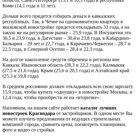
области, Санкт-Петербург (13,1 и 10,3 года) и республика
Коми (14,1 года и 11 лет).
Дольше всего придется собирать деньги в кавказских
республиках. Так, в Чечне на однокомнатную квартиру в
московской новостройке придется откладывать 33 года, а на
такую же на регулярном рынке – 25,9 года. В Ингушетии это
30,5 и 23,9 года, в Дагестане – 30,4 и 23,8 года, в Кабардино-
Балкарии – 29 лет и 22,7 года, в Карачаево-Черкесии – 28,7 и
22,5 года, в Северной Осетии – 28,4 и 22,3 года.
На долгое накопление средств обречены и регионы вне
Кавказа: Ивановская область (28,3 и 22,2 года), Калмыкия
(27,5 и 21,6 года), Крым (25,6 и 20,1 года) и Алтайский край
(25,3 и 19,8 года).
В среднем россиянин должен откладывать всю свою зарплату
15,9 года, чтобы купить «однушку» в новостройке Москвы, и
12,4 года, чтобы приобрести ее на «вторичке».
Напомним, на нашем сайте работает
каталог лучших
новостроек Краснодара
от застройщиков. В одном месте Вы
можете изучить предложения от ведущих строительных
компаний города, сравнить цены, посмотреть планировки,
фото и видео со стройки.