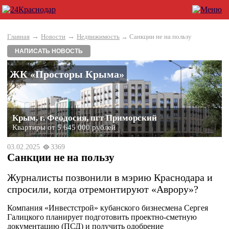
→
→
Главная
Новости
Недвижимость
→ Санкции не на пользу
НАПИСАТЬ НОВОСТЬ
ЖК «Просторы Крыма»
Крым, г. Феодосия, пгт Приморский
Квартиры от 5 645 000 рублей
03.02.2025
3369
Санкции не на пользу
Журналисты позвонили в мэрию Краснодара и
спросили, когда отремонтируют «Аврору»?
Компания «Инвестстрой» кубанского бизнесмена Сергея
Галицкого планирует подготовить проектно-сметную
документацию (ПСД) и получить одобрение