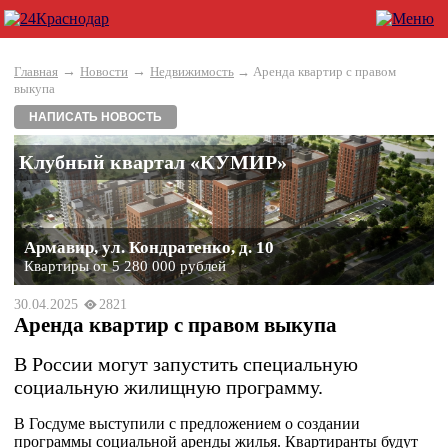
→
→
Главная
Новости
Недвижимость
→ Аренда квартир с правом
выкупа
НАПИСАТЬ НОВОСТЬ
Клубный квартал «КУМИР»
Армавир, ул. Кондратенко, д. 10
Квартиры от 5 280 000 рублей
30.04.2025
2821
Аренда квартир с правом выкупа
В России могут запустить специальную
социальную жилищную программу.
В Госдуме выступили с предложением о создании
программы социальной аренды жилья. Квартиранты будут