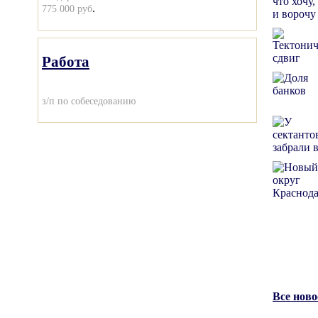
.
775 000 руб
Работа
з/п по собеседованию
Все нов