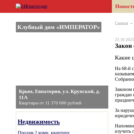
Новост
Главная
Клубный дом «ИМПЕРАТОР»
23.10.20
Закон
Какие 
На 68-й 
называем
Собрания
Законом 
Крым, Евпатория, ул. Крупской, д.
граждан е
11А
празднич
Квартиры от 11 370 000 рублей
За наруше
юридичес
Недвижимость
Напомним
изучить 
Продам 2 комн. квартиру