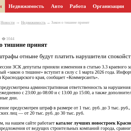
и
Недвижимость
Авто
Работа
Организации
→
→
Новости
Недвижимость
→ Закон о тишине принят
25
1044
 о тишине принят
штрафы отныне будут платить нарушители спокойст
сессии ЗСК депутаты приняли изменения в статью 3.3 краевого
ый «закон о тишине» вступит в силу с 1 марта 2026 года. Инфор
 Краснодарского края, сообщает «Коммерсантъ».
предусмотрена административная ответственность за нарушени
жедневно с 23:00 до 08:00 и с 13:00 до 15:00, а также дополните
ные дни.
ние предусмотрен штраф в размере от 1 тыс. руб. до 3 тыс. руб.,
ких лиц — от 20 тыс. руб. до 30 тыс. руб.
, на нашем сайте работает
каталог лучших новостроек Красн
предложения от ведущих строительных компаний города, сравнит