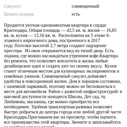
Санузел:
совмещенный
Балкон/лоджия:
есть
Продается уютная однокомнатная квартира в сердце
Краснодара, Общая площадь — 42,5 кв. м, жилая — 16,85
кв. м, кухня — 12,16 кв. м. Расположена на 5 этаже 6-
этажного кирпичного дома, построенного в 2017
году. Потолки высотой 2,7 метра создают ощущение
простора. Из окон открывается вид на тихий двор. Есть
лоджия, где можно наслаждаться утренним кофе.Квартира
без ремонта, что позволяет воплотить в жизнь любые
дизайнерские идеи и создать уют по своему вкусу. Кухня
станет отличным местом для кулинарных экспериментов и
семейных ужинов. Совмещенный санузел добавляет
удобства в повседневной жизни. Дом в хорошем состоянии,
с наземной парковкой, поэтому можно не беспокоиться о
месте для автомобиля. Район с развитой инфраструктурой: в
шаговой доступности находятся Школы, Дет сад, тц
Любимова, магазины, где можно приобрести все
необходимое. Удобная транспортная развязка позволяет
быстро добраться до центра города или любой другой части
Краснодара.Приглашаем вас на просмотр, чтобы оценить
все преимущества этой квартиры. Звоните и записывайтесь