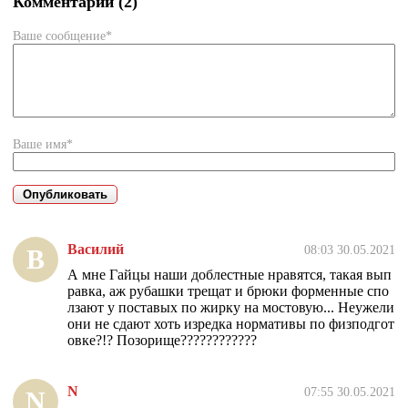
Комментарии (2)
Ваше сообщение*
Ваше имя*
Василий
08:03 30.05.2021
В
А мне Гайцы наши доблестные нравятся, такая вып
равка, аж рубашки трещат и брюки форменные спо
лзают у поставых по жирку на мостовую... Неужели
они не сдают хоть изредка нормативы по физподгот
овке?!? Позорище????????????
N
07:55 30.05.2021
N