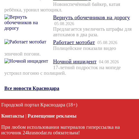
Новоиспечённый байкер, катая
ребёнка, уронил мотоцикл.
Вернуть обочечников на дорогу
05.08.2026
Предлагается увеличить штрафы для
автохамов в два раза.
Работает мотобат
05.08.2026
Полицейские показали видео
эпичной погони.
Ночной инцидент
04.08.2026
17-летний подросток на мопеде
устроил погоню с полицией.
Все новости Краснодара
Городской портал Краснодара (18+)
Контакты
|
Размещение рекламы
При любом использовании материалов гиперссылка на
источник 24krasnodar.ru обязательна!