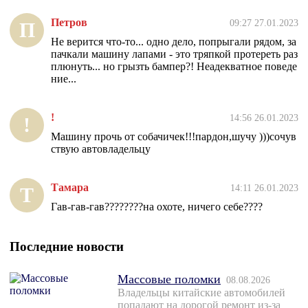
Петров
09:27 27.01.2023
П
Не верится что-то... одно дело, попрыгали рядом, за
пачкали машину лапами - это тряпкой протереть раз
плюнуть... но грызть бампер?! Неадекватное поведе
ние...
!
14:56 26.01.2023
!
Машину прочь от собачичек!!!пардон,шучу )))сочув
ствую автовладельцу
Тамара
14:11 26.01.2023
Т
Гав-гав-гав????????на охоте, ничего себе????
Последние новости
Массовые поломки
08.08.2026
Владельцы китайские автомобилей
попадают на дорогой ремонт из-за