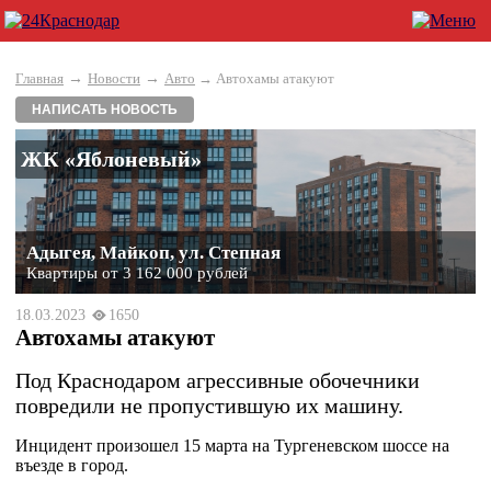
→
→
Главная
Новости
Авто
→ Автохамы атакуют
НАПИСАТЬ НОВОСТЬ
ЖК «Яблоневый»
Адыгея, Майкоп, ул. Степная
Квартиры от 3 162 000 рублей
18.03.2023
1650
Автохамы атакуют
Под Краснодаром агрессивные обочечники
повредили не пропустившую их машину.
Инцидент произошел 15 марта на Тургеневском шоссе на
въезде в город.